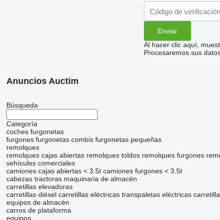
Al hacer clic aquí, mue
Procesaremos sus datos 
Anuncios Auctim
Búsqueda
Categoría
coches
furgonetas
furgones
furgonetas combis
furgonetas pequeñas
remolques
remolques cajas abiertas
remolques toldos
remolques furgones
rem
vehículos comerciales
camiones cajas abiertas < 3.5t
camiones furgones < 3.5t
cabezas tractoras
maquinaria de almacén
carretillas elevadoras
carretillas diésel
carretillas eléctricas
transpaletas eléctricas
carretill
equipos de almacén
carros de plataforma
equipos