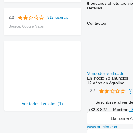
thousands of lots are vi
Detalles
312 reseñas
2.2
Contactos
Source: Google Maps
Vendedor verificado
En stock:
78 anuncios
12
años en Agroline
31
2.2
Suscribirse al vend
Ver todas las fotos (1)
+32 3 827 ...
Mostrar
+3
Llámame A
www.auctim.com