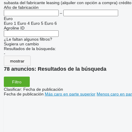
subasta
del fabricante
leasing (alquiler con opción a compra)
crédito
Año de fabricación
–
Euro
Euro 1
Euro 4
Euro 5
Euro 6
Agroline ID
¿Le faltan algunos filtros?
Sugiera un cambio
Resultados de la búsqueda:
-
mostrar
78 anuncios:
Resultados de la búsqueda
Filtro
Clasificar
:
Fecha de publicación
Fecha de publicación
Más caro en parte superior
Menos caro en par