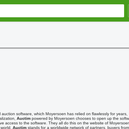
 auction software, which Moyersoen has relied on flawlessly for years, h
alization,
Auctim
powered by Moyersoen chooses to open up the softwar
 have access to the software. They all do this on the website of Moyer
e world.
Auctim
stands for a worldwide network of partners, buyers fr