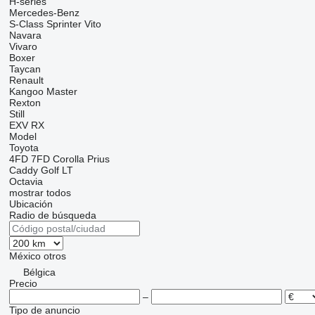
H-series
Mercedes-Benz
S-Class
Sprinter
Vito
Navara
Vivaro
Boxer
Taycan
Renault
Kangoo
Master
Rexton
Still
EXV
RX
Model
Toyota
4FD
7FD
Corolla
Prius
Caddy
Golf
LT
Octavia
mostrar todos
Ubicación
Radio de búsqueda
México
otros
Bélgica
Precio
–
Tipo de anuncio