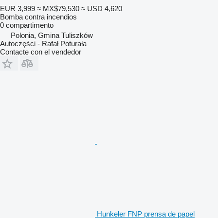
EUR 3,999
≈ MX$79,530
≈ USD 4,620
Bomba contra incendios
0 compartimento
Polonia, Gmina Tuliszków
Autoczęści - Rafał Poturała
Contacte con el vendedor
Hunkeler FNP prensa de papel