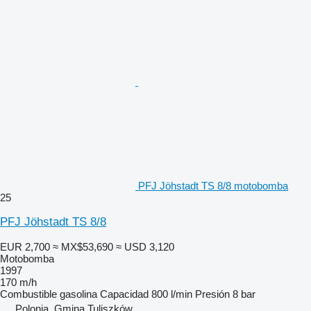
PFJ Jöhstadt TS 8/8 motobomba
25
PFJ Jöhstadt TS 8/8
EUR 2,700
≈ MX$53,690
≈ USD 3,120
Motobomba
1997
170 m/h
Combustible
gasolina
Capacidad
800 l/min
Presión
8 bar
Polonia, Gmina Tuliszków