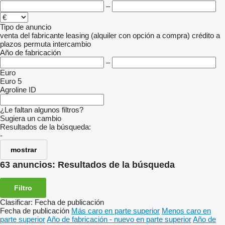
–
Tipo de anuncio
venta
del fabricante
leasing (alquiler con opción a compra)
crédito
a
plazos
permuta
intercambio
Año de fabricación
–
Euro
Euro 5
Agroline ID
¿Le faltan algunos filtros?
Sugiera un cambio
Resultados de la búsqueda:
-
mostrar
63 anuncios:
Resultados de la búsqueda
Filtro
Clasificar
:
Fecha de publicación
Fecha de publicación
Más caro en parte superior
Menos caro en
parte superior
Año de fabricación - nuevo en parte superior
Año de