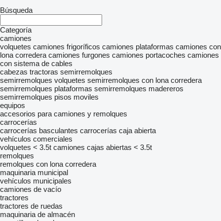
Búsqueda
Categoría
camiones
volquetes
camiones frigoríficos
camiones plataformas
camiones con
lona corredera
camiones furgones
camiones portacoches
camiones
con sistema de cables
cabezas tractoras
semirremolques
semirremolques volquetes
semirremolques con lona corredera
semirremolques plataformas
semirremolques madereros
semirremolques pisos moviles
equipos
accesorios para camiones y remolques
carrocerías
carrocerías basculantes
carrocerías caja abierta
vehículos comerciales
volquetes < 3.5t
camiones cajas abiertas < 3.5t
remolques
remolques con lona corredera
maquinaria municipal
vehículos municipales
camiones de vacío
tractores
tractores de ruedas
maquinaria de almacén