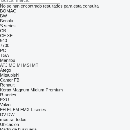
No se han encontrado resultados para esta consulta
BOMAG
BW
Benalu
S series
CB
CF
XF
540
7700
PC
TGA
Manitou
ATJ
MC
MI
MSI
MT
Atego
Mitsubishi
Canter
FB
Renault
Kerax
Magnum
Midlum
Premium
R-series
EXU
Volvo
FH
FL
FM
FMX
L-series
DV
DW
mostrar todos
Ubicación
Radio de búsqueda