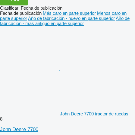
Clasificar
:
Fecha de publicación
Fecha de publicación
Más caro en parte superior
Menos caro en
parte superior
Año de fabricación - nuevo en parte superior
Año de
fabricación - más antiguo en parte superior
John Deere 7700 tractor de ruedas
8
John Deere 7700