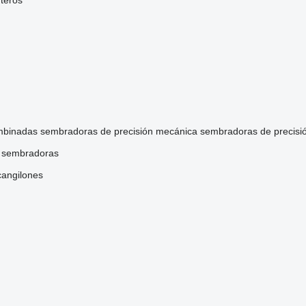
teros
mbinadas
sembradoras de precisión mecánica
sembradoras de precisi
ra sembradoras
cangilones