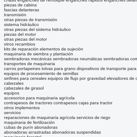
chasis
enganches de remolque
enganches rápidos
enganches delan
piezas de cabina
fascias delanteras
transmisión
otras piezas de transmisión
sistema hidráulico
otras piezas del sistema hidráulico
piezas del motor
otras piezas del motor
otros recambios
kits de reparación
elementos de sujeción
maquinaria de siembra y plantación
sembradoras mecánicas
sembradoras neumáticas
sembradoras co
transportes de maquinaria
carros portapeines
tolvas para grano
dispositivos de transporte pa
equipos de procesamiento de semillas
sinfines para cereales
equipos de flujo por gravedad
elevadores de 
cabezales
cabezales de girasol
equipos
accesorios para maquinaria agrícola
contrapesos de tractores
contrapesos
cajas para tractor
otros implementos
servicios
reparaciones de maquinaria agrícola
servicios de riego
maquinaria de fertilización
cubas de purín
abonadoras
abonadoras arrastradas
abonadoras suspendidas