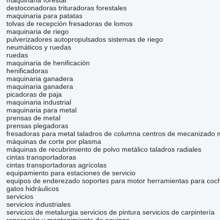
maquinaria forestal
destoconadoras
trituradoras forestales
maquinaria para patatas
tolvas de recepción
fresadoras de lomos
maquinaria de riego
pulverizadores autopropulsados
sistemas de riego
neumáticos y ruedas
ruedas
maquinaria de henificación
henificadoras
maquinaria ganadera
maquinaria ganadera
picadoras de paja
maquinaria industrial
maquinaria para metal
prensas de metal
prensas plegadoras
fresadoras para metal
taladros de columna
centros de mecanizado
máquinas de corte por plasma
máquinas de recubrimiento de polvo metálico
taladros radiales
cintas transportadoras
cintas transportadoras agrícolas
equipamiento para estaciones de servicio
equipos de enderezado
soportes para motor
herramientas para coc
gatos hidráulicos
servicios
servicios industriales
servicios de metalurgia
servicios de pintura
servicios de carpintería