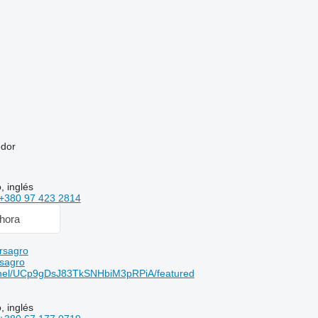
edor
, inglés
+380 97 423 2814
hora
rsagro
sagro
nel/UCp9gDsJ83TkSNHbiM3pRPiA/featured
, inglés