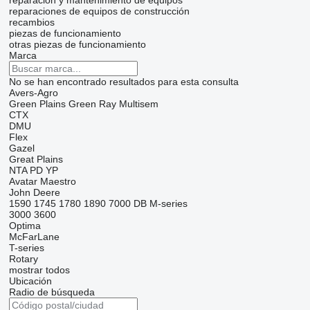
reparación y mantenimiento de equipos
reparaciones de equipos de construcción
recambios
piezas de funcionamiento
otras piezas de funcionamiento
Marca
No se han encontrado resultados para esta consulta
Avers-Agro
Green Plains
Green Ray
Multisem
CTX
DMU
Flex
Gazel
Great Plains
NTA
PD
YP
Avatar
Maestro
John Deere
1590
1745
1780
1890
7000
DB
M-series
3000
3600
Optima
McFarLane
T-series
Rotary
mostrar todos
Ubicación
Radio de búsqueda