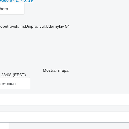
+380 67 177 0719
hora
ropetrovsk, m.Dnipro, vul.Udarnykiv 54
Mostrar mapa
: 23:08 (EEST)
a reunión