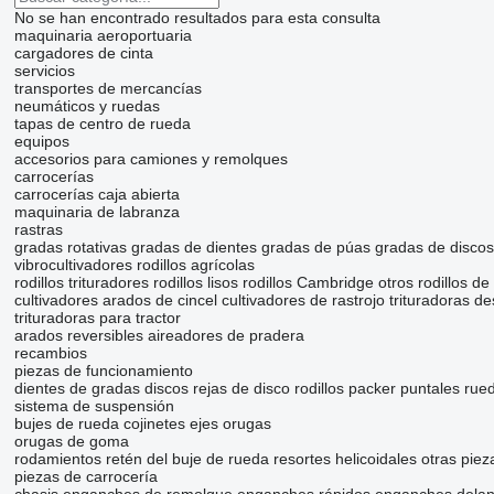
No se han encontrado resultados para esta consulta
maquinaria aeroportuaria
cargadores de cinta
servicios
transportes de mercancías
neumáticos y ruedas
tapas de centro de rueda
equipos
accesorios para camiones y remolques
carrocerías
carrocerías caja abierta
maquinaria de labranza
rastras
gradas rotativas
gradas de dientes
gradas de púas
gradas de discos
vibrocultivadores
rodillos agrícolas
rodillos trituradores
rodillos lisos
rodillos Cambridge
otros rodillos d
cultivadores
arados de cincel
cultivadores de rastrojo
trituradoras d
trituradoras para tractor
arados reversibles
aireadores de pradera
recambios
piezas de funcionamiento
dientes de gradas
discos
rejas de disco
rodillos packer
puntales
rue
sistema de suspensión
bujes de rueda
cojinetes
ejes
orugas
orugas de goma
rodamientos
retén del buje de rueda
resortes helicoidales
otras piez
piezas de carrocería