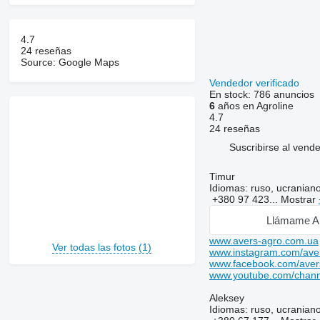
4.7
24 reseñas
Source: Google Maps
Vendedor verificado
En stock:
786 anuncios
6
años en Agroline
4.7
24 reseñas
Suscribirse al vend
Timur
Idiomas:
ruso, ucraniano
+380 97 423...
Mostrar
Llámame A
www.avers-agro.com.ua
Ver todas las fotos (1)
www.instagram.com/ave
www.facebook.com/aver
www.youtube.com/chan
Aleksey
Idiomas:
ruso, ucraniano