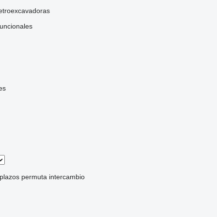
etroexcavadoras
funcionales
es
 plazos
permuta
intercambio