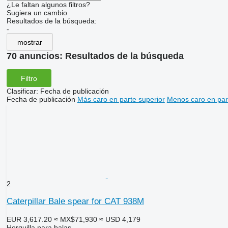
¿Le faltan algunos filtros?
Sugiera un cambio
Resultados de la búsqueda:
-
mostrar
70 anuncios:
Resultados de la búsqueda
Filtro
Clasificar
:
Fecha de publicación
Fecha de publicación
Más caro en parte superior
Menos caro en par
2
Caterpillar Bale spear for CAT 938M
EUR 3,617.20
≈ MX$71,930
≈ USD 4,179
Horquilla para balas