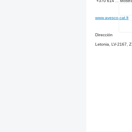
+370 614 ...
Mostr
www.avesco-cat.lt
Dirección
Letonia, LV-2167, 