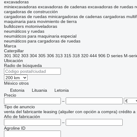
excavadoras
miniexcavadoras
excavadoras de cadenas
excavadoras de ruedas
r
cargadoras de construcción
cargadoras de ruedas
minicargadoras de cadenas
cargadoras multi
maquinaria para movimiento de tierra
bulldozers
motoniveladoras
neumáticos y ruedas
neumáticos para maquinaria especial
neumáticos para cargadoras de ruedas
Marca
Caterpillar
301
302
303
304
305
306
313
315
318
320
444
906
D series
M-seri
Ubicación
Radio de búsqueda
México
otros
Estonia
Lituania
Letonia
Precio
–
Tipo de anuncio
venta
del fabricante
leasing (alquiler con opción a compra)
crédito
a
Año de fabricación
–
Agroline ID