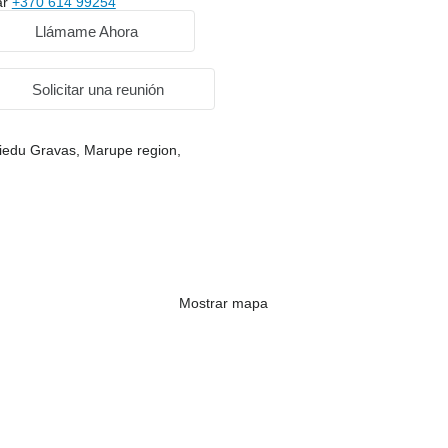
ar
+370 614 99254
Llámame Ahora
Solicitar una reunión
Ziedu Gravas, Marupe region,
Mostrar mapa