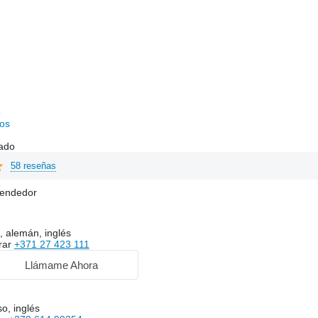
o
os
e
ado
58 reseñas
vendedor
, alemán, inglés
rar
+371 27 423 111
Llámame Ahora
so, inglés