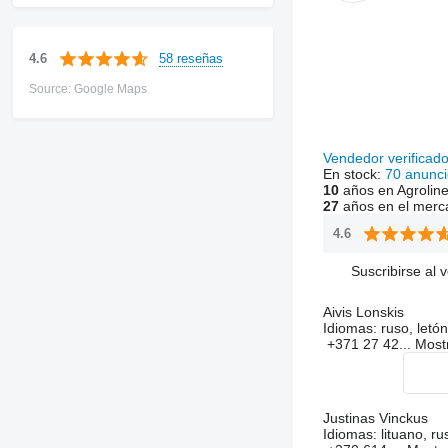
58 reseñas
4.6
Source: Google Maps
Vendedor verificad
En stock:
70 anunci
10
años en Agrolin
27
años en el merc
4.6
Suscribirse al 
Aivis Lonskis
Idiomas:
ruso, letón
+371 27 42...
Most
Justinas Vinckus
Idiomas:
lituano, ru