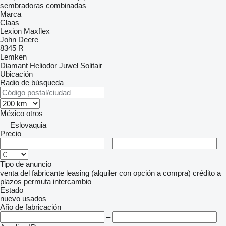
sembradoras combinadas
Marca
Claas
Lexion
Maxflex
John Deere
8345 R
Lemken
Diamant
Heliodor
Juwel
Solitair
Ubicación
Radio de búsqueda
México
otros
Eslovaquia
Precio
–
Tipo de anuncio
venta
del fabricante
leasing (alquiler con opción a compra)
crédito
a
plazos
permuta
intercambio
Estado
nuevo
usados
Año de fabricación
–