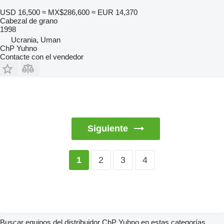
USD 16,500
≈ MX$286,600
≈ EUR 14,370
Cabezal de grano
1998
Ucrania, Uman
ChP Yuhno
Contacte con el vendedor
Siguiente
2
3
4
1
Buscar equipos del distribuidor ChP Yuhno en estas categorías