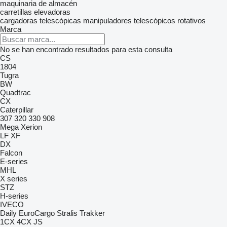
maquinaria de almacén
carretillas elevadoras
cargadoras telescópicas
manipuladores telescópicos rotativos
Marca
No se han encontrado resultados para esta consulta
CS
1804
Tugra
BW
Quadtrac
CX
Caterpillar
307
320
330
908
Mega
Xerion
LF
XF
DX
Falcon
E-series
MHL
X series
STZ
H-series
IVECO
Daily
EuroCargo
Stralis
Trakker
1CX
4CX
JS