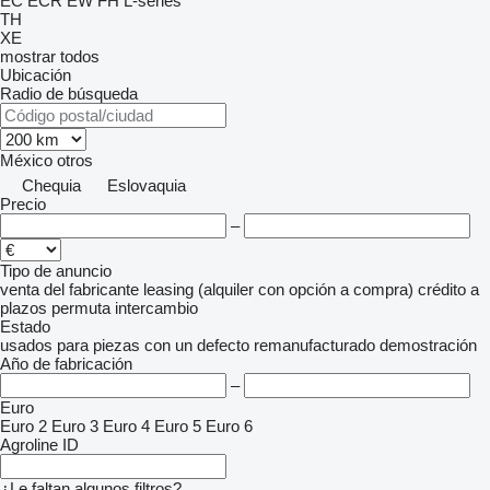
EC
ECR
EW
FH
L-series
TH
XE
mostrar todos
Ubicación
Radio de búsqueda
México
otros
Chequia
Eslovaquia
Precio
–
Tipo de anuncio
venta
del fabricante
leasing (alquiler con opción a compra)
crédito
a
plazos
permuta
intercambio
Estado
usados
para piezas
con un defecto
remanufacturado
demostración
Año de fabricación
–
Euro
Euro 2
Euro 3
Euro 4
Euro 5
Euro 6
Agroline ID
¿Le faltan algunos filtros?