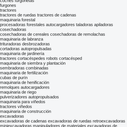
coches
furgonetas
furgones
tractores
tractores de ruedas
tractores de cadenas
maquinaria forestal
procesadoras forestales
autocargadores
taladoras apiladoras
cosechadoras
cosechadoras de cereales
cosechadoras de remolachas
maquinaria de labranza
trituradoras desbrozadoras
cortadoras autopropulsadas
maquinaria de jardinería
tractores cortacéspedes
robots cortacésped
maquinaria de siembra y plantación
sembradoras combinadas
maquinaria de fertilización
cubas de purín
maquinaria de henificación
remolques autocargadores
maquinaria de riego
pulverizadores autopropulsados
maquinaria para viñedos
tractores viñedos
maquinaria de construcción
excavadoras
excavadoras de cadenas
excavadoras de ruedas
retroexcavadoras
miniexcavadoras
manipuladores de materiales
excavadoras de