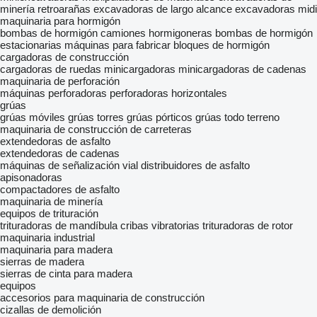
minería
retroarañas
excavadoras de largo alcance
excavadoras midi
maquinaria para hormigón
bombas de hormigón
camiones hormigoneras
bombas de hormigón
estacionarias
máquinas para fabricar bloques de hormigón
cargadoras de construcción
cargadoras de ruedas
minicargadoras
minicargadoras de cadenas
maquinaria de perforación
máquinas perforadoras
perforadoras horizontales
grúas
grúas móviles
grúas torres
grúas pórticos
grúas todo terreno
maquinaria de construcción de carreteras
extendedoras de asfalto
extendedoras de cadenas
máquinas de señalización vial
distribuidores de asfalto
apisonadoras
compactadores de asfalto
maquinaria de minería
equipos de trituración
trituradoras de mandíbula
cribas vibratorias
trituradoras de rotor
maquinaria industrial
maquinaria para madera
sierras de madera
sierras de cinta para madera
equipos
accesorios para maquinaria de construcción
cizallas de demolición