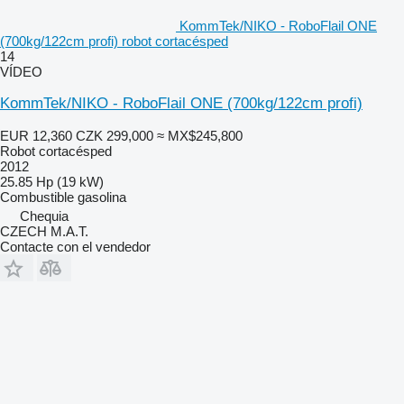
KommTek/NIKO - RoboFlail ONE
(700kg/122cm profi) robot cortacésped
14
VÍDEO
KommTek/NIKO - RoboFlail ONE (700kg/122cm profi)
EUR 12,360
CZK 299,000
≈ MX$245,800
Robot cortacésped
2012
25.85 Hp (19 kW)
Combustible
gasolina
Chequia
CZECH M.A.T.
Contacte con el vendedor