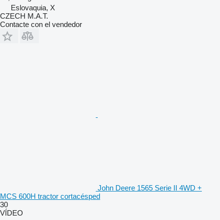
Eslovaquia, X
CZECH M.A.T.
Contacte con el vendedor
John Deere 1565 Serie II 4WD +
MCS 600H tractor cortacésped
30
VÍDEO