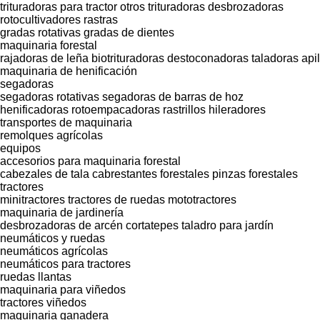
trituradoras para tractor
otros trituradoras desbrozadoras
rotocultivadores
rastras
gradas rotativas
gradas de dientes
maquinaria forestal
rajadoras de leña
biotrituradoras
destoconadoras
taladoras api
maquinaria de henificación
segadoras
segadoras rotativas
segadoras de barras de hoz
henificadoras
rotoempacadoras
rastrillos hileradores
transportes de maquinaria
remolques agrícolas
equipos
accesorios para maquinaria forestal
cabezales de tala
cabrestantes forestales
pinzas forestales
tractores
minitractores
tractores de ruedas
mototractores
maquinaria de jardinería
desbrozadoras de arcén
cortatepes
taladro para jardín
neumáticos y ruedas
neumáticos agrícolas
neumáticos para tractores
ruedas
llantas
maquinaria para viñedos
tractores viñedos
maquinaria ganadera