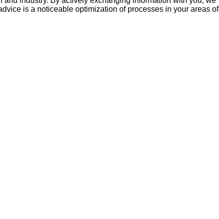
on and industry. By actively exchanging information with you, we
 advice is a noticeable optimization of processes in your areas of