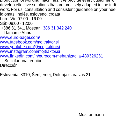
production of working machines. We provide every customer with t
develop effective solutions that are precisely adapted to the indi
work. For us, consultation and consistent guidance on your need
Idiomas:
inglés, esloveno, croata
Lun - Vie
07:00 - 16:00
Sáb
08:00 - 12:00
+386 31 34...
Mostrar
+386 31 342 240
Llámame Ahora
www.euro-bager.com/
www.facebook.com/mojtraktor.si
www.youtube.com/@mojtraktorsi
www.instagram.com/mojtraktor.si
www.linkedin.com/in/eurocom-mehanizacija-489326231
Solicitar una reunión
Dirección
Eslovenia, 8310, Šentjernej, Dolenja stara vas 21
Mostrar mapa