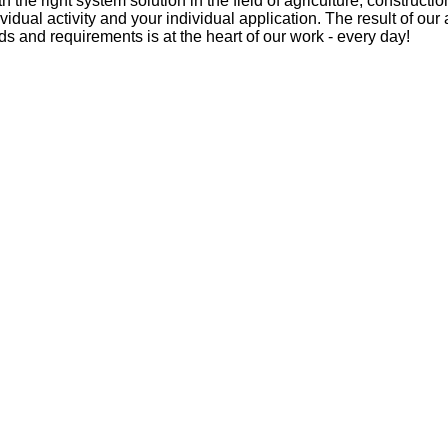
he right system solution in the field of agriculture, constructi
vidual activity and your individual application. The result of our
s and requirements is at the heart of our work - every day!