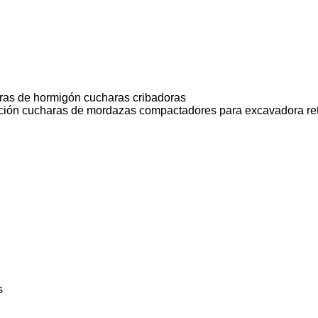
ras de hormigón
cucharas cribadoras
ción
cucharas de mordazas
compactadores para excavadora
re
s