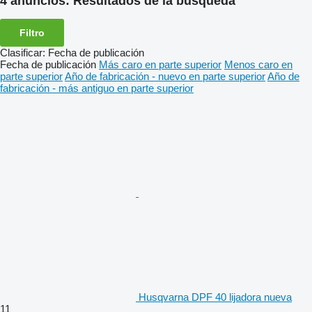
4 anuncios:
Resultados de la búsqueda
Filtro
Clasificar
:
Fecha de publicación
Fecha de publicación
Más caro en parte superior
Menos caro en
parte superior
Año de fabricación - nuevo en parte superior
Año de
fabricación - más antiguo en parte superior
Husqvarna DPF 40 lijadora nueva
11