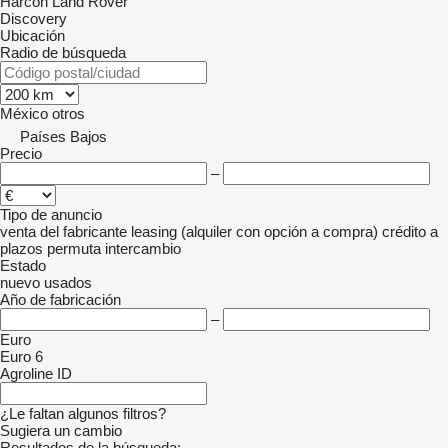
Harcon
Land Rover
Discovery
Ubicación
Radio de búsqueda
México
otros
Países Bajos
Precio
–
Tipo de anuncio
venta
del fabricante
leasing (alquiler con opción a compra)
crédito
a
plazos
permuta
intercambio
Estado
nuevo
usados
Año de fabricación
–
Euro
Euro 6
Agroline ID
¿Le faltan algunos filtros?
Sugiera un cambio
Resultados de la búsqueda: