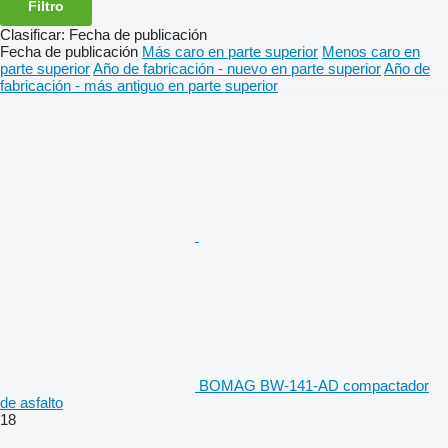
Filtro
Clasificar
:
Fecha de publicación
Fecha de publicación
Más caro en parte superior
Menos caro en
parte superior
Año de fabricación - nuevo en parte superior
Año de
fabricación - más antiguo en parte superior
BOMAG BW-141-AD compactador
de asfalto
18