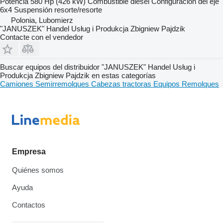
Potencia
580 Hp (426 kW)
Combustible
diésel
Configuración del eje
6x4
Suspensión
resorte/resorte
Polonia, Lubomierz
"JANUSZEK" Handel Usług i Produkcja Zbigniew Pajdzik
Contacte con el vendedor
Buscar equipos del distribuidor "JANUSZEK" Handel Usług i
Produkcja Zbigniew Pajdzik en estas categorías
Camiones
Semirremolques
Cabezas tractoras
Equipos
Remolques
Empresa
Quiénes somos
Ayuda
Contactos