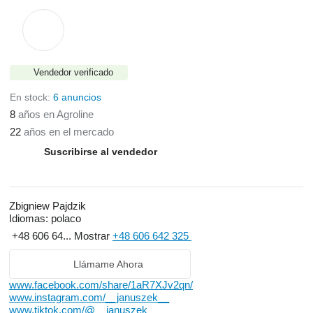
Vendedor verificado
En stock:
6 anuncios
8
años en Agroline
22
años en el mercado
Suscribirse al vendedor
Zbigniew Pajdzik
Idiomas:
polaco
+48 606 64...
Mostrar
+48 606 642 325
Llámame Ahora
www.facebook.com/share/1aR7XJv2qn/
www.instagram.com/__januszek__
www.tiktok.com/@__januszek___