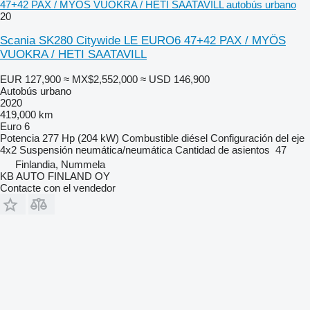
47+42 PAX / MYÖS VUOKRA / HETI SAATAVILL autobús urbano
20
Scania SK280 Citywide LE EURO6 47+42 PAX / MYÖS
VUOKRA / HETI SAATAVILL
EUR 127,900
≈ MX$2,552,000
≈ USD 146,900
Autobús urbano
2020
419,000 km
Euro 6
Potencia
277 Hp (204 kW)
Combustible
diésel
Configuración del eje
4x2
Suspensión
neumática/neumática
Cantidad de asientos
47
Finlandia, Nummela
KB AUTO FINLAND OY
Contacte con el vendedor