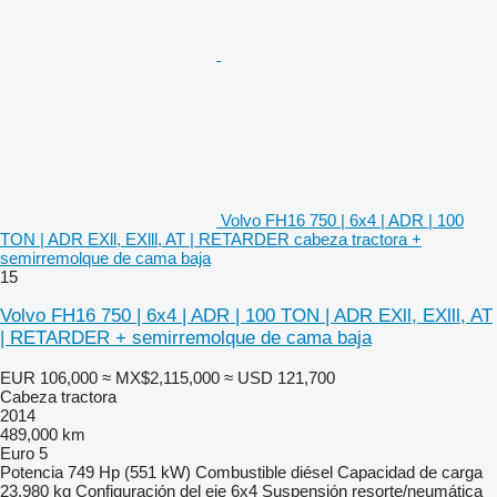
Volvo FH16 750 | 6x4 | ADR | 100
TON | ADR EXll, EXlll, AT | RETARDER cabeza tractora +
semirremolque de cama baja
15
Volvo FH16 750 | 6x4 | ADR | 100 TON | ADR EXll, EXlll, AT
| RETARDER + semirremolque de cama baja
EUR 106,000
≈ MX$2,115,000
≈ USD 121,700
Cabeza tractora
2014
489,000 km
Euro 5
Potencia
749 Hp (551 kW)
Combustible
diésel
Capacidad de carga
23,980 kg
Configuración del eje
6x4
Suspensión
resorte/neumática