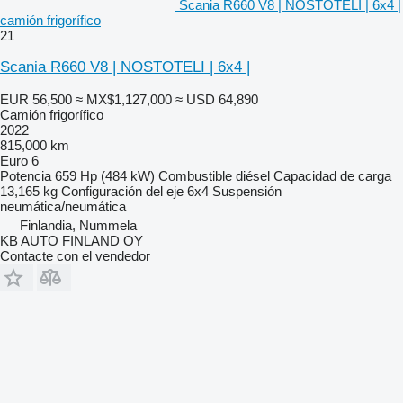
Scania R660 V8 | NOSTOTELI | 6x4 |
camión frigorífico
21
Scania R660 V8 | NOSTOTELI | 6x4 |
EUR 56,500
≈ MX$1,127,000
≈ USD 64,890
Camión frigorífico
2022
815,000 km
Euro 6
Potencia
659 Hp (484 kW)
Combustible
diésel
Capacidad de carga
13,165 kg
Configuración del eje
6x4
Suspensión
neumática/neumática
Finlandia, Nummela
KB AUTO FINLAND OY
Contacte con el vendedor