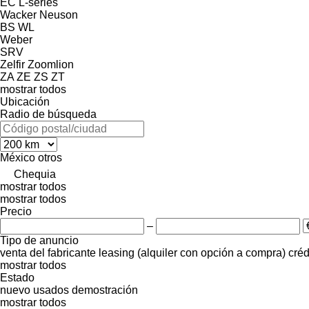
EC
L-series
Wacker Neuson
BS
WL
Weber
SRV
Zelfir
Zoomlion
ZA
ZE
ZS
ZT
mostrar todos
Ubicación
Radio de búsqueda
México
otros
Chequia
mostrar todos
mostrar todos
Precio
–
Tipo de anuncio
venta
del fabricante
leasing (alquiler con opción a compra)
créd
mostrar todos
Estado
nuevo
usados
demostración
mostrar todos