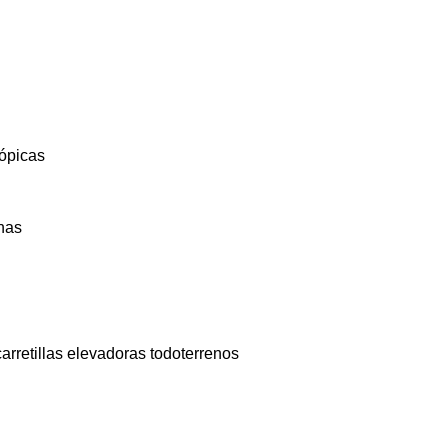
cópicas
nas
carretillas elevadoras todoterrenos