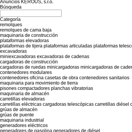
Anuncios KEROUŠ, s.r.o.
Búsqueda
Categoría
remolques
remolques de cama baja
maquinaria de construcción
plataformas elevadoras
plataformas de tijera
plataformas articuladas
plataformas teles
excavadoras
miniexcavadoras
excavadoras de cadenas
cargadoras de construcción
cargadoras de ruedas
minicargadoras
minicargadoras de cade
contenedores modulares
contenedores oficina
casetas de obra
contenedores sanitarios
maquinaria para movimiento de tierra
pisones compactadores
planchas vibratorias
maquinaria de almacén
carretillas elevadoras
carretillas eléctricas
cargadoras telescópicas
carretillas diésel
grúas de almacén
grúas de puente
maquinaria industrial
generadores eléctricos
generadores de gasolina
generadores de diésel