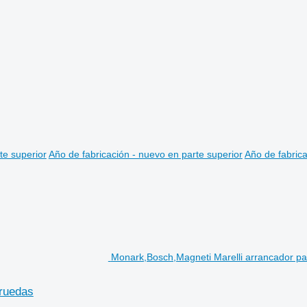
te superior
Año de fabricación - nuevo en parte superior
Año de fabrica
Monark,Bosch,Magneti Marelli arrancador par
 ruedas