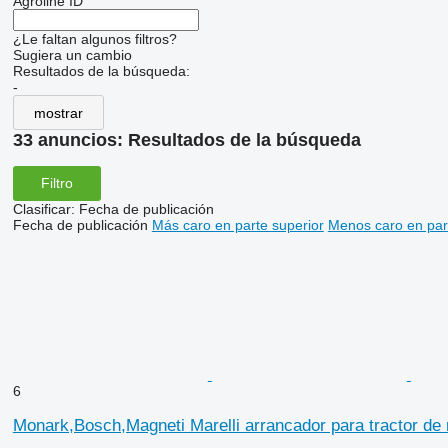
Agroline ID
¿Le faltan algunos filtros?
Sugiera un cambio
Resultados de la búsqueda:
-
mostrar
33 anuncios:
Resultados de la búsqueda
Filtro
Clasificar
:
Fecha de publicación
Fecha de publicación
Más caro en parte superior
Menos caro en par
6
Monark,Bosch,Magneti Marelli arrancador para tractor de