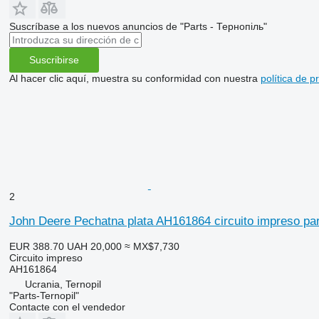
Suscríbase a los nuevos anuncios de "Parts - Тернопіль"
Suscribirse
Al hacer clic aquí, muestra su conformidad con nuestra
política de p
2
John Deere Pechatna plata AH161864 circuito impreso pa
EUR 388.70
UAH 20,000
≈ MX$7,730
Circuito impreso
AH161864
Ucrania, Ternopil
"Parts-Ternopil"
Contacte con el vendedor