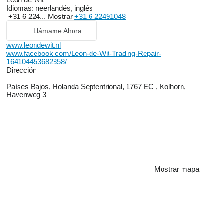
Idiomas:
neerlandés, inglés
+31 6 224...
Mostrar
+31 6 22491048
Llámame Ahora
www.leondewit.nl
www.facebook.com/Leon-de-Wit-Trading-Repair-
164104453682358/
Dirección
Países Bajos, Holanda Septentrional, 1767 EC , Kolhorn,
Havenweg 3
Mostrar mapa