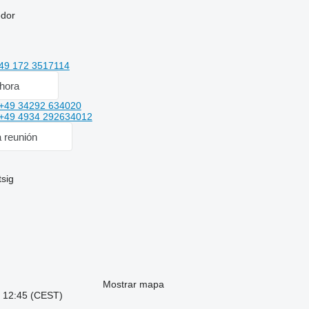
edor
49 172 3517114
hora
+49 34292 634020
+49 4934 292634012
a reunión
tsig
Mostrar mapa
: 12:45 (CEST)