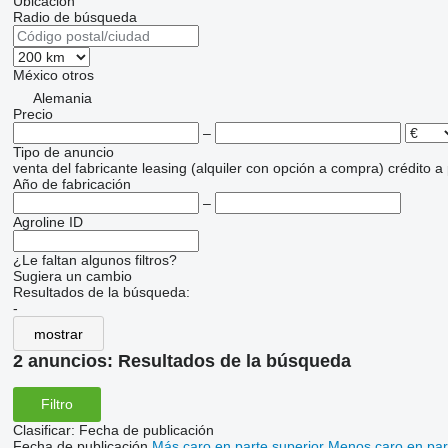
Ubicación
Radio de búsqueda
México
otros
Alemania
Precio
–
Tipo de anuncio
venta
del fabricante
leasing (alquiler con opción a compra)
crédito
a
Año de fabricación
–
Agroline ID
¿Le faltan algunos filtros?
Sugiera un cambio
Resultados de la búsqueda:
-
mostrar
2 anuncios:
Resultados de la búsqueda
Filtro
Clasificar
:
Fecha de publicación
Fecha de publicación
Más caro en parte superior
Menos caro en par