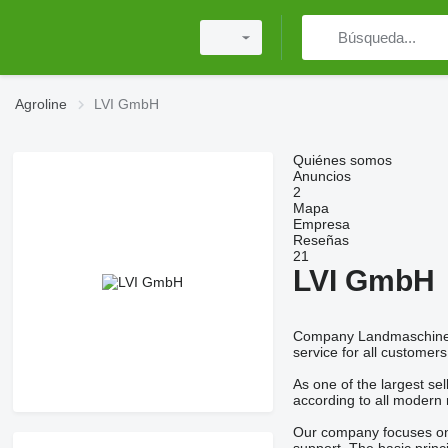
Agroline
LVI GmbH
Quiénes somos
Anuncios
2
Mapa
Empresa
Reseñas
21
LVI GmbH
Company Landmaschinen V
service for all custome
As one of the largest se
according to all modern re
Our company focuses on p