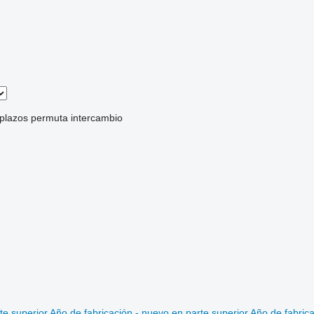
 plazos
permuta
intercambio
te superior
Año de fabricación - nuevo en parte superior
Año de fabrica