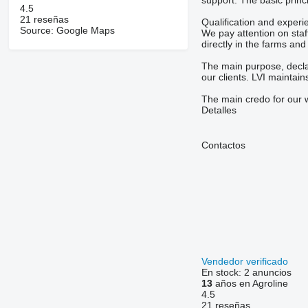
support. The basic princ
4.5
21 reseñas
Qualification and experie
Source: Google Maps
We pay attention on staf
directly in the farms and 
The main purpose, decla
our clients. LVI maintai
The main credo for our w
Detalles
Contactos
Vendedor verificado
En stock:
2 anuncios
13
años en Agroline
4.5
21 reseñas