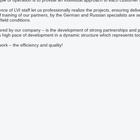
iple of operation is to provide an individual approach to each customer 
nce of LVI staff let us professionally realize the projects, ensuring del
f training of our partners, by the German and Russian specialists are s
field conditions.
red by our company – is the development of strong partnerships and p
ns high pace of development in a dynamic structure which represents tod
ork – the efficiency and quality!