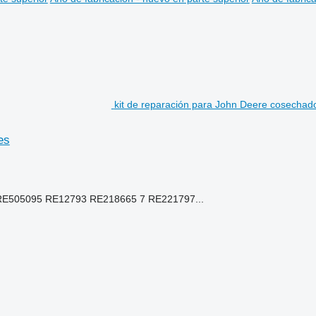
kit de reparación para John Deere cosechad
es
RE505095 RE12793 RE218665 7 RE221797...