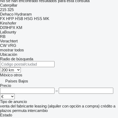
No se han encontrado resultados para esta consulta
Caterpillar
215
325
Dehaco
Hydraram
FX
HFP
HSB
HSG
HSS
MK
Kinshofer
D09HPX
KM
LaBounty
RB
Verachtert
CW
VRG
mostrar todos
Ubicación
Radio de búsqueda
México
otros
Países Bajos
Precio
–
Tipo de anuncio
venta
del fabricante
leasing (alquiler con opción a compra)
crédito
a
plazos
permuta
intercambio
Estado