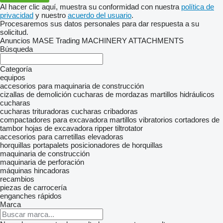
Al hacer clic aquí, muestra su conformidad con nuestra
política de
privacidad
y nuestro
acuerdo del usuario
.
Procesaremos sus datos personales para dar respuesta a su
solicitud.
Anuncios MASE Trading MACHINERY ATTACHMENTS
Búsqueda
Categoría
equipos
accesorios para maquinaria de construcción
cizallas de demolición
cucharas de mordazas
martillos hidráulicos
cucharas
cucharas trituradoras
cucharas cribadoras
compactadores para excavadora
martillos vibratorios
cortadores de
tambor
hojas de excavadora
ripper
tiltrotator
accesorios para carretillas elevadoras
horquillas portapalets
posicionadores de horquillas
maquinaria de construcción
maquinaria de perforación
máquinas hincadoras
recambios
piezas de carrocería
enganches rápidos
Marca