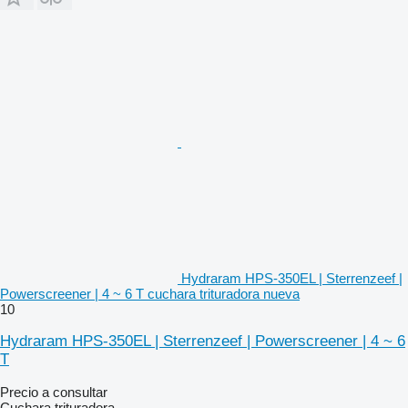
Hydraram HPS-350EL | Sterrenzeef |
Powerscreener | 4 ~ 6 T cuchara trituradora nueva
10
Hydraram HPS-350EL | Sterrenzeef | Powerscreener | 4 ~ 6
T
Precio a consultar
Cuchara trituradora