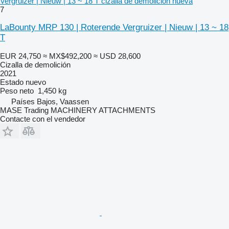
Vergruizer | Nieuw | 13 ~ 18 T cizalla de demolición nueva
7
LaBounty MRP 130 | Roterende Vergruizer | Nieuw | 13 ~ 18
T
EUR 24,750
≈ MX$492,200
≈ USD 28,600
Cizalla de demolición
2021
Estado
nuevo
Peso neto
1,450 kg
Países Bajos, Vaassen
MASE Trading MACHINERY ATTACHMENTS
Contacte con el vendedor