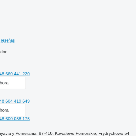
 reseñas
edor
48 660 441 220
hora
48 604 419 649
hora
48 600 058 175
Cuyavia y Pomerania, 87-410, Kowalewo Pomorskie, Frydrychowo 54