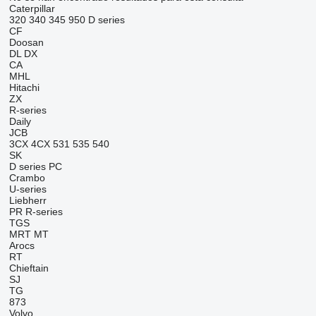
Caterpillar
320
340
345
950
D series
CF
Doosan
DL
DX
CA
MHL
Hitachi
ZX
R-series
Daily
JCB
3CX
4CX
531
535
540
SK
D series
PC
Crambo
U-series
Liebherr
PR
R-series
TGS
MRT
MT
Arocs
RT
Chieftain
SJ
TG
873
Volvo