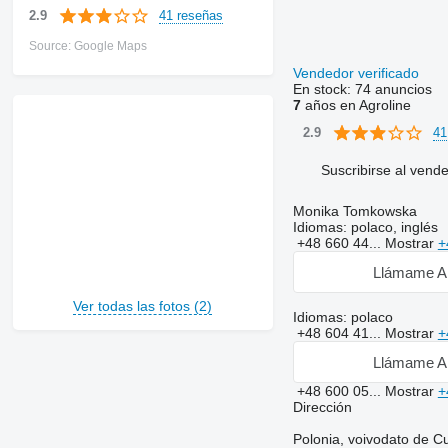
41 reseñas
2.9
Source: Google Maps
Vendedor verificado
En stock:
74 anuncios
7
años en Agroline
41
2.9
Suscribirse al vend
Monika Tomkowska
Idiomas:
polaco, inglés
+48 660 44...
Mostrar
+
Llámame A
Ver todas las fotos (2)
Idiomas:
polaco
+48 604 41...
Mostrar
+
Llámame A
+48 600 05...
Mostrar
+
Dirección
Polonia, voivodato de 