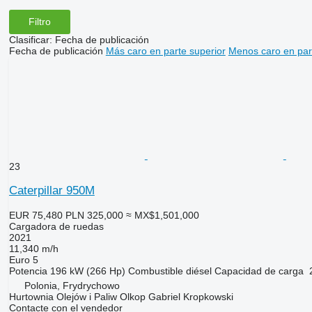
Filtro
Clasificar
:
Fecha de publicación
Fecha de publicación
Más caro en parte superior
Menos caro en par
23
Caterpillar 950M
EUR 75,480
PLN 325,000
≈ MX$1,501,000
Cargadora de ruedas
2021
11,340 m/h
Euro 5
Potencia
196 kW (266 Hp)
Combustible
diésel
Capacidad de carga
Polonia, Frydrychowo
Hurtownia Olejów i Paliw Olkop Gabriel Kropkowski
Contacte con el vendedor