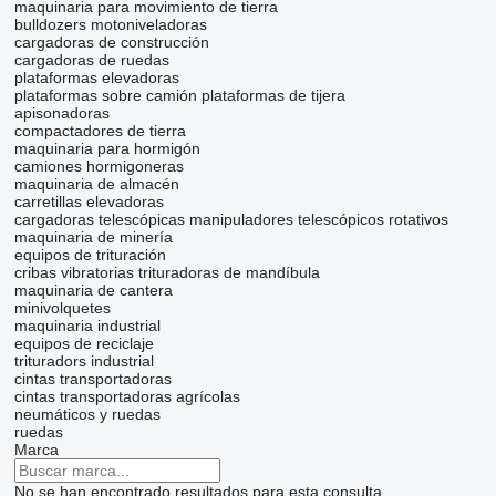
maquinaria para movimiento de tierra
bulldozers
motoniveladoras
cargadoras de construcción
cargadoras de ruedas
plataformas elevadoras
plataformas sobre camión
plataformas de tijera
apisonadoras
compactadores de tierra
maquinaria para hormigón
camiones hormigoneras
maquinaria de almacén
carretillas elevadoras
cargadoras telescópicas
manipuladores telescópicos rotativos
maquinaria de minería
equipos de trituración
cribas vibratorias
trituradoras de mandíbula
maquinaria de cantera
minivolquetes
maquinaria industrial
equipos de reciclaje
trituradors industrial
cintas transportadoras
cintas transportadoras agrícolas
neumáticos y ruedas
ruedas
Marca
No se han encontrado resultados para esta consulta