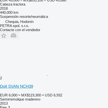
EUR 43,000
≈ MX$855,100
≈ USD 49,680
Cabeza tractora
2018
440,000 km
Suspensión
resorte/neumática
Chequia, Hodonín
PETRA spol. s.r.o.
Contacte con el vendedor
2
Doll SVAN NCH39
EUR 6,000
≈ MX$119,300
≈ USD 6,932
Semirremolque maderero
2013
Ejes
3