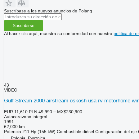
Suscríbase a los nuevos anuncios de Polang
Suscribirse
Al hacer clic aquí, muestra su conformidad con nuestra
política de p
43
VÍDEO
Gulf Stream 2000 airstream oskosh usa rv motorhome wi
EUR 11,610
PLN 49,990
≈ MX$230,900
Autocaravana integral
1991
62,000 km
Potencia
211 Hp (155 kW)
Combustible
diésel
Configuración del eje
Polonia, Pysznica