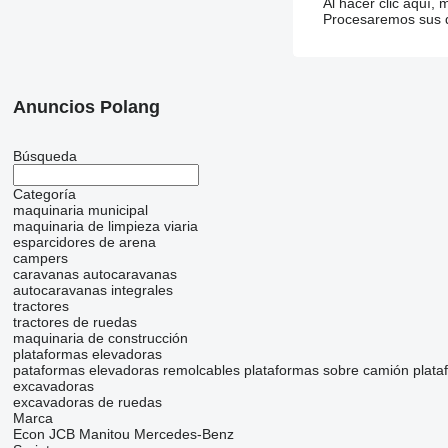
Al hacer clic aquí,
Procesaremos sus da
Anuncios Polang
Búsqueda
Categoría
maquinaria municipal
maquinaria de limpieza viaria
esparcidores de arena
campers
caravanas
autocaravanas
autocaravanas integrales
tractores
tractores de ruedas
maquinaria de construcción
plataformas elevadoras
pataformas elevadoras remolcables
plataformas sobre camión
plata
excavadoras
excavadoras de ruedas
Marca
Econ
JCB
Manitou
Mercedes-Benz