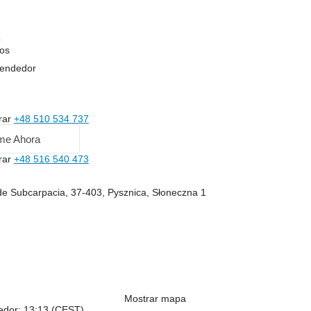
o
os
vendedor
rar
+48 510 534 737
me Ahora
rar
+48 516 540 473
 de Subcarpacia, 37-403, Pysznica, Słoneczna 1
Mostrar mapa
dedor: 13:13 (CEST)