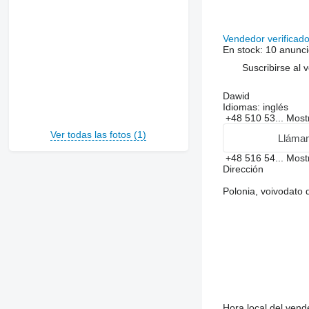
Vendedor verificad
En stock:
10 anunci
Suscribirse al 
Dawid
Idiomas:
inglés
+48 510 53...
Most
Ver todas las fotos (1)
Lláma
+48 516 54...
Most
Dirección
Polonia, voivodato
Hora local del ven