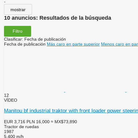
-
mostrar
10 anuncios:
Resultados de la búsqueda
Filtro
Clasificar
:
Fecha de publicación
Fecha de publicación
Más caro en parte superior
Menos caro en par
12
VÍDEO
Manitou bf industrial traktor with front loader power steer
EUR 3,716
PLN 16,000
≈ MX$73,890
Tractor de ruedas
1987
5,400 m/h