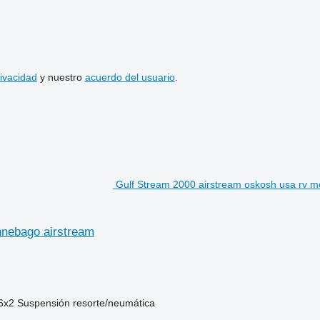
rivacidad
y nuestro
acuerdo del usuario
.
Gulf Stream 2000 airstream oskosh usa rv m
nnebago airstream
6x2
Suspensión
resorte/neumática