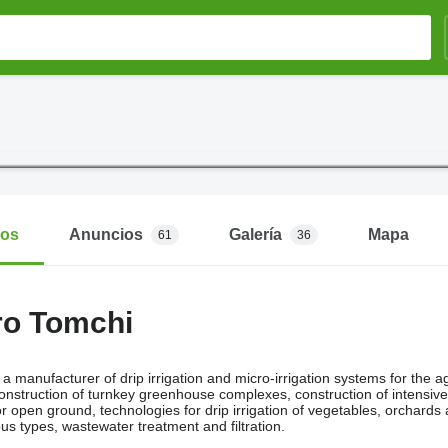
mos
Anuncios
Galería
Mapa
61
36
o Tomchi
s a manufacturer of drip irrigation and micro-irrigation systems for the a
construction of turnkey greenhouse complexes, construction of intensive 
or open ground, technologies for drip irrigation of vegetables, orchards 
us types, wastewater treatment and filtration.