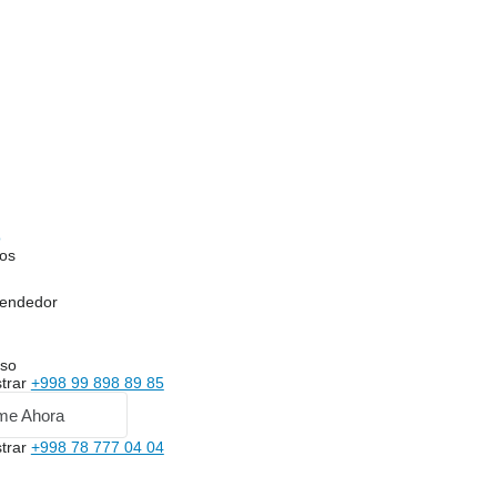
o
os
vendedor
uso
trar
+998 99 898 89 85
me Ahora
trar
+998 78 777 04 04