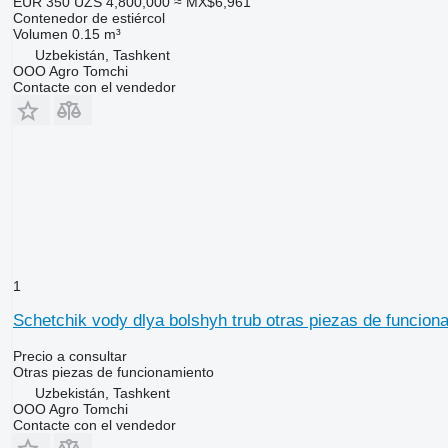
EUR 350
UZS 4,800,000
≈ MX$6,961
Contenedor de estiércol
Volumen
0.15 m³
Uzbekistán, Tashkent
OOO Agro Tomchi
Contacte con el vendedor
1
Schetchik vody dlya bolshyh trub otras piezas de funcion
Precio a consultar
Otras piezas de funcionamiento
Uzbekistán, Tashkent
OOO Agro Tomchi
Contacte con el vendedor