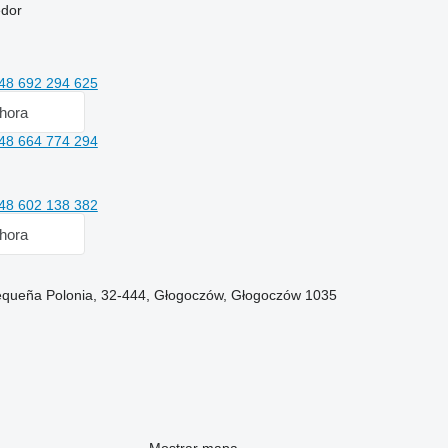
edor
48 692 294 625
hora
48 664 774 294
48 602 138 382
hora
Pequeña Polonia, 32-444, Głogoczów, Głogoczów 1035