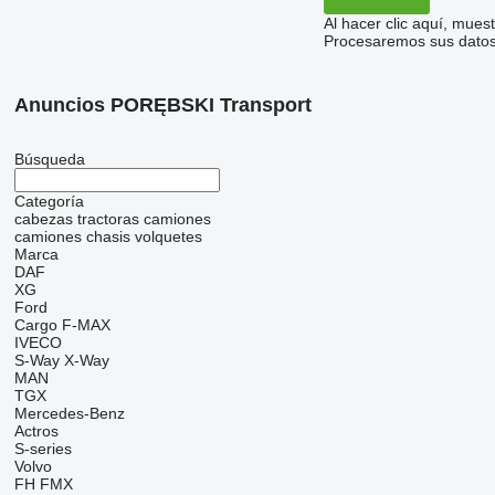
Al hacer clic aquí, mue
Procesaremos sus datos 
Anuncios PORĘBSKI Transport
Búsqueda
Categoría
cabezas tractoras
camiones
camiones chasis
volquetes
Marca
DAF
XG
Ford
Cargo
F-MAX
IVECO
S-Way
X-Way
MAN
TGX
Mercedes-Benz
Actros
S-series
Volvo
FH
FMX