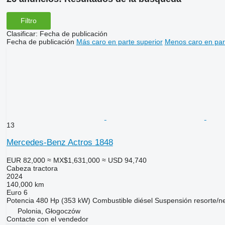
Filtro
Clasificar
:
Fecha de publicación
Fecha de publicación
Más caro en parte superior
Menos caro en par
13
Mercedes-Benz Actros 1848
EUR 82,000
≈ MX$1,631,000
≈ USD 94,740
Cabeza tractora
2024
140,000 km
Euro 6
Potencia
480 Hp (353 kW)
Combustible
diésel
Suspensión
resorte/n
Polonia, Głogoczów
Contacte con el vendedor