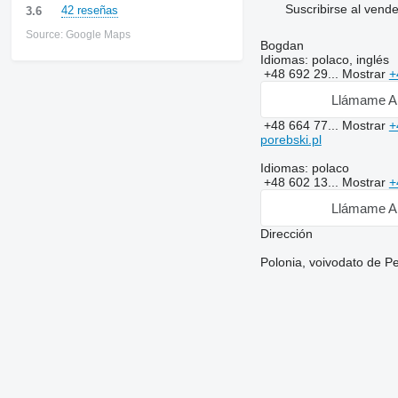
Suscribirse al vend
42 reseñas
3.6
Source: Google Maps
Bogdan
Idiomas:
polaco, inglés
+48 692 29...
Mostrar
+
Llámame A
+48 664 77...
Mostrar
+
porebski.pl
Idiomas:
polaco
+48 602 13...
Mostrar
+
Llámame A
Dirección
Polonia, voivodato de 