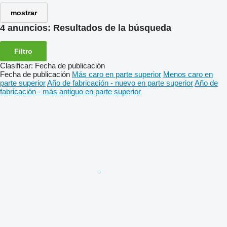
mostrar
4 anuncios:
Resultados de la búsqueda
Filtro
Clasificar
:
Fecha de publicación
Fecha de publicación
Más caro en parte superior
Menos caro en
parte superior
Año de fabricación - nuevo en parte superior
Año de
fabricación - más antiguo en parte superior