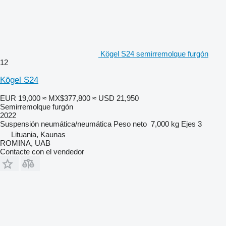
Kögel S24 semirremolque furgón
12
Kögel S24
EUR 19,000
≈ MX$377,800
≈ USD 21,950
Semirremolque furgón
2022
Suspensión
neumática/neumática
Peso neto
7,000 kg
Ejes
3
Lituania, Kaunas
ROMINA, UAB
Contacte con el vendedor