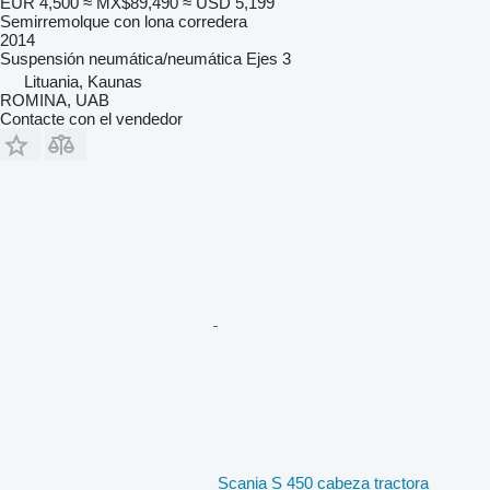
EUR 4,500
≈ MX$89,490
≈ USD 5,199
Semirremolque con lona corredera
2014
Suspensión
neumática/neumática
Ejes
3
Lituania, Kaunas
ROMINA, UAB
Contacte con el vendedor
Scania S 450 cabeza tractora