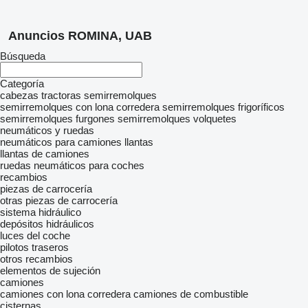
Anuncios ROMINA, UAB
Búsqueda
Categoría
cabezas tractoras
semirremolques
semirremolques con lona corredera
semirremolques frigoríficos
semirremolques furgones
semirremolques volquetes
neumáticos y ruedas
neumáticos para camiones
llantas
llantas de camiones
ruedas
neumáticos para coches
recambios
piezas de carrocería
otras piezas de carrocería
sistema hidráulico
depósitos hidráulicos
luces del coche
pilotos traseros
otros recambios
elementos de sujeción
camiones
camiones con lona corredera
camiones de combustible
cisternas