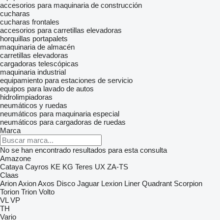
accesorios para maquinaria de construcción
cucharas
cucharas frontales
accesorios para carretillas elevadoras
horquillas portapalets
maquinaria de almacén
carretillas elevadoras
cargadoras telescópicas
maquinaria industrial
equipamiento para estaciones de servicio
equipos para lavado de autos
hidrolimpiadoras
neumáticos y ruedas
neumáticos para maquinaria especial
neumáticos para cargadoras de ruedas
Marca
No se han encontrado resultados para esta consulta
Amazone
Cataya
Cayros
KE
KG
Teres
UX
ZA-TS
Claas
Arion
Axion
Axos
Disco
Jaguar
Lexion
Liner
Quadrant
Scorpion
Torion
Trion
Volto
VL
VP
TH
Vario