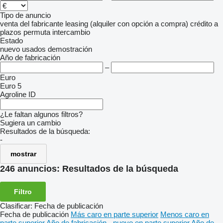
Tipo de anuncio
venta
del fabricante
leasing (alquiler con opción a compra)
crédito
a
plazos
permuta
intercambio
Estado
nuevo
usados
demostración
Año de fabricación
–
Euro
Euro 5
Agroline ID
¿Le faltan algunos filtros?
Sugiera un cambio
Resultados de la búsqueda:
-
mostrar
246 anuncios:
Resultados de la búsqueda
Filtro
Clasificar
:
Fecha de publicación
Fecha de publicación
Más caro en parte superior
Menos caro en
parte superior
Año de fabricación - nuevo en parte superior
Año de