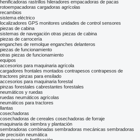
henificadoras
rastrillos hileradores
empacadoras de pacas
rotoempacadoras
cargadoras agrícolas
recambios
sistema eléctrico
localizadores GPS
monitores
unidades de control
sensores
piezas de cabina
sistemas de navegación
otras piezas de cabina
piezas de carrocería
enganches de remolque
enganches delanteros
piezas de funcionamiento
otras piezas de funcionamiento
equipos
accesorios para maquinaria agrícola
cargadores frontales montados
contrapesos
contrapesos de
tractores
pinzas para ensilado
accesorios para maquinaria forestal
pinzas forestales
cabrestantes forestales
neumáticos y ruedas
ruedas
neumáticos agrícolas
neumáticos para tractores
llantas
cosechadoras
cosechadoras de cereales
cosechadoras de forraje
maquinaria de siembra y plantación
sembradoras combinadas
sembradoras mecánicas
sembradoras
de precisión neumática
maquinaria de fertilización