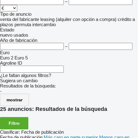
–
Tipo de anuncio
venta
del fabricante
leasing (alquiler con opción a compra)
crédito
a
plazos
permuta
intercambio
Estado
nuevo
usados
Año de fabricación
–
Euro
Euro 2
Euro 5
Agroline ID
¿Le faltan algunos filtros?
Sugiera un cambio
Resultados de la búsqueda:
-
mostrar
25 anuncios:
Resultados de la búsqueda
Filtro
Clasificar
:
Fecha de publicación
Fecha de publicación
Más caro en parte superior
Menos caro en