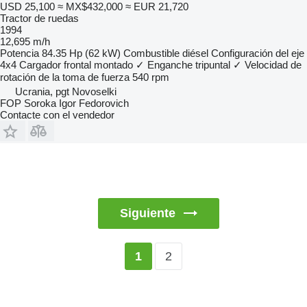
USD 25,100
≈ MX$432,000
≈ EUR 21,720
Tractor de ruedas
1994
12,695 m/h
Potencia
84.35 Hp (62 kW)
Combustible
diésel
Configuración del eje
4x4
Cargador frontal montado
✓
Enganche tripuntal
✓
Velocidad de
rotación de la toma de fuerza
540 rpm
Ucrania, pgt Novoselki
FOP Soroka Igor Fedorovich
Contacte con el vendedor
Siguiente
2
1