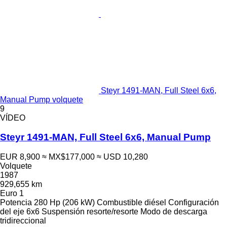
Steyr 1491-MAN, Full Steel 6x6,
Manual Pump volquete
9
VÍDEO
Steyr 1491-MAN, Full Steel 6x6, Manual Pump
EUR 8,900
≈ MX$177,000
≈ USD 10,280
Volquete
1987
929,655 km
Euro 1
Potencia
280 Hp (206 kW)
Combustible
diésel
Configuración
del eje
6x6
Suspensión
resorte/resorte
Modo de descarga
tridireccional