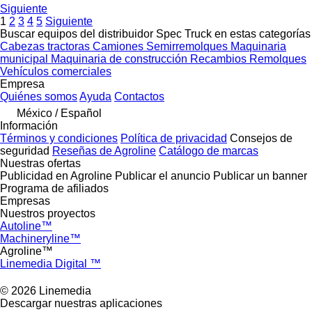
Siguiente
1
2
3
4
5
Siguiente
Buscar equipos del distribuidor Spec Truck en estas categorías
Cabezas tractoras
Camiones
Semirremolques
Maquinaria
municipal
Maquinaria de construcción
Recambios
Remolques
Vehículos comerciales
Empresa
Quiénes somos
Ayuda
Contactos
México / Español
Información
Términos y condiciones
Política de privacidad
Consejos de
seguridad
Reseñas de Agroline
Catálogo de marcas
Nuestras ofertas
Publicidad en Agroline
Publicar el anuncio
Publicar un banner
Programa de afiliados
Empresas
Nuestros proyectos
Autoline™
Machineryline™
Agroline™
Linemedia Digital ™
© 2026 Linemedia
Descargar nuestras aplicaciones