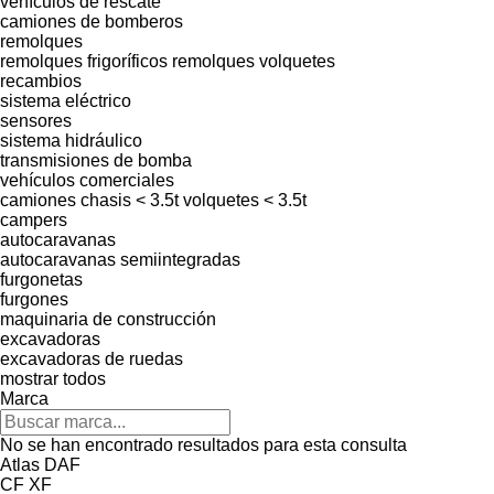
vehículos de rescate
camiones de bomberos
remolques
remolques frigoríficos
remolques volquetes
recambios
sistema eléctrico
sensores
sistema hidráulico
transmisiones de bomba
vehículos comerciales
camiones chasis < 3.5t
volquetes < 3.5t
campers
autocaravanas
autocaravanas semiintegradas
furgonetas
furgones
maquinaria de construcción
excavadoras
excavadoras de ruedas
mostrar todos
Marca
No se han encontrado resultados para esta consulta
Atlas
DAF
CF
XF