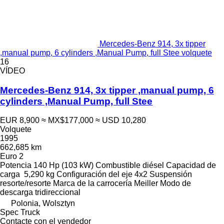
Mercedes-Benz 914, 3x tipper
,manual pump, 6 cylinders ,Manual Pump, full Stee volquete
16
VÍDEO
Mercedes-Benz 914, 3x tipper ,manual pump, 6
cylinders ,Manual Pump, full Stee
EUR 8,900
≈ MX$177,000
≈ USD 10,280
Volquete
1995
662,685 km
Euro 2
Potencia
140 Hp (103 kW)
Combustible
diésel
Capacidad de
carga
5,290 kg
Configuración del eje
4x2
Suspensión
resorte/resorte
Marca de la carrocería
Meiller
Modo de
descarga
tridireccional
Polonia, Wolsztyn
Spec Truck
Contacte con el vendedor