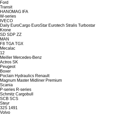
Ford
Transit
HANOMAG
IFA
W-series
IVECO
Daily
EuroCargo
EuroStar
Eurotech
Stralis
Turbostar
Krone
SD
SDP
ZZ
MAN
F8
TGA
TGX
Mecalac
12
Meiller
Mercedes-Benz
Actros
SK
Peugeot
Boxer
Poclain Hydraulics
Renault
Magnum
Master
Midliner
Premium
Scania
P-series
R-series
Schmitz Cargobull
SCB
SCS
Steyr
32S
1491
Volvo