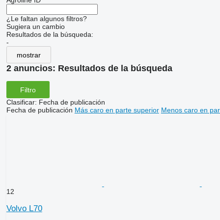
Agroline ID
¿Le faltan algunos filtros?
Sugiera un cambio
Resultados de la búsqueda:
-
mostrar
2 anuncios:
Resultados de la búsqueda
Filtro
Clasificar
:
Fecha de publicación
Fecha de publicación
Más caro en parte superior
Menos caro en par
12
Volvo L70