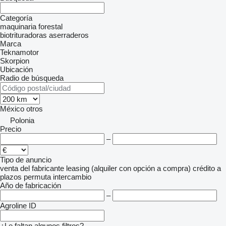
Categoría
maquinaria forestal
biotrituradoras
aserraderos
Marca
Teknamotor
Skorpion
Ubicación
Radio de búsqueda
México
otros
Polonia
Precio
–
Tipo de anuncio
venta
del fabricante
leasing (alquiler con opción a compra)
crédito
a
plazos
permuta
intercambio
Año de fabricación
–
Agroline ID
¿Le faltan algunos filtros?