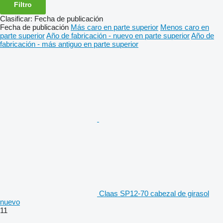
Filtro
Clasificar
:
Fecha de publicación
Fecha de publicación
Más caro en parte superior
Menos caro en
parte superior
Año de fabricación - nuevo en parte superior
Año de
fabricación - más antiguo en parte superior
Claas SP12-70 cabezal de girasol
nuevo
11