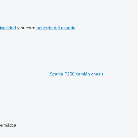
rivacidad
y nuestro
acuerdo del usuario
.
Scania P250 camión chasis
eumática