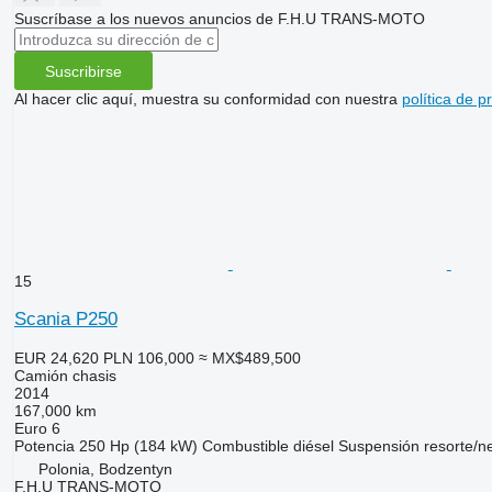
Suscríbase a los nuevos anuncios de F.H.U TRANS-MOTO
Suscribirse
Al hacer clic aquí, muestra su conformidad con nuestra
política de p
15
Scania P250
EUR 24,620
PLN 106,000
≈ MX$489,500
Camión chasis
2014
167,000 km
Euro 6
Potencia
250 Hp (184 kW)
Combustible
diésel
Suspensión
resorte/n
Polonia, Bodzentyn
F.H.U TRANS-MOTO