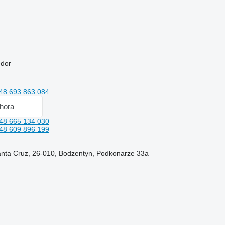
edor
48 693 863 084
hora
48 665 134 030
48 609 896 199
anta Cruz, 26-010, Bodzentyn, Podkonarze 33a