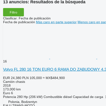
13 anuncios:
Resultados de la búsqueda
Filtro
Clasificar
:
Fecha de publicación
Fecha de publicación
Más caro en parte superior
Menos caro en par
16
Volvo FL 280 16 TON EURO 6 RAMA DO ZABUDOWY 4
EUR 24,380
PLN 105,000
≈ MX$484,900
Camión chasis
2018
173,000 km
Euro 6
Potencia
280 Hp (206 kW)
Combustible
diésel
Capacidad de carga
Polonia, Bodzentyn
F.H.U TRANS-MOTO