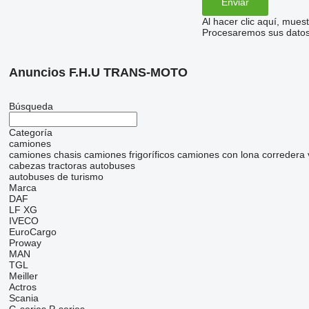
Al hacer clic aquí, mue
Procesaremos sus datos 
Anuncios F.H.U TRANS-MOTO
Búsqueda
Categoría
camiones
camiones chasis
camiones frigoríficos
camiones con lona corredera
cabezas tractoras
autobuses
autobuses de turismo
Marca
DAF
LF
XG
IVECO
EuroCargo
Proway
MAN
TGL
Meiller
Actros
Scania