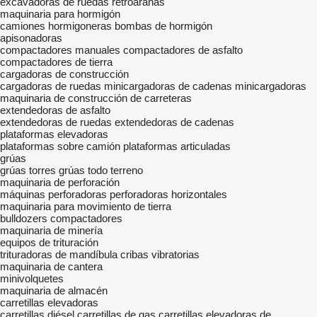
excavadoras de ruedas
retroarañas
maquinaria para hormigón
camiones hormigoneras
bombas de hormigón
apisonadoras
compactadores manuales
compactadores de asfalto
compactadores de tierra
cargadoras de construcción
cargadoras de ruedas
minicargadoras de cadenas
minicargadoras
maquinaria de construcción de carreteras
extendedoras de asfalto
extendedoras de ruedas
extendedoras de cadenas
plataformas elevadoras
plataformas sobre camión
plataformas articuladas
grúas
grúas torres
grúas todo terreno
maquinaria de perforación
máquinas perforadoras
perforadoras horizontales
maquinaria para movimiento de tierra
bulldozers
compactadores
maquinaria de minería
equipos de trituración
trituradoras de mandíbula
cribas vibratorias
maquinaria de cantera
minivolquetes
maquinaria de almacén
carretillas elevadoras
carretillas diésel
carretillas de gas
carretillas elevadoras de