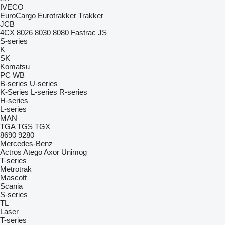
IVECO
EuroCargo
Eurotrakker
Trakker
JCB
4CX
8026
8030
8080
Fastrac
JS
S-series
K
SK
Komatsu
PC
WB
B-series
U-series
K-Series
L-series
R-series
H-series
L-series
MAN
TGA
TGS
TGX
8690
9280
Mercedes-Benz
Actros
Atego
Axor
Unimog
T-series
Metrotrak
Mascott
Scania
S-series
TL
Laser
T-series