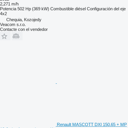
2,271 m/h
Potencia
502 Hp (369 kW)
Combustible
diésel
Configuración del eje
4x2
Chequia, Kozojedy
Veacom s.r.o.
Contacte con el vendedor
Renault MASCOTT DXI 150.65 + MP