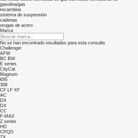
gasolina/gas
recambios
sistema de suspensión
cadenas
orugas de acero
Marca
No se han encontrado resultados para esta consulta
Challenger
AFW
BC
BW
E series
CityCat
Magnum
695
308
CF
LF
XF
AC
DX
DX
CC
F-MAX
Z series
HD
CPQD
ZX