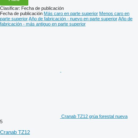
Clasificar
:
Fecha de publicación
Fecha de publicación
Más caro en parte superior
Menos caro en
parte superior
Año de fabricación - nuevo en parte superior
Año de
fabricación - más antiguo en parte superior
Cranab TZ12 grúa forestal nueva
5
Cranab TZ12