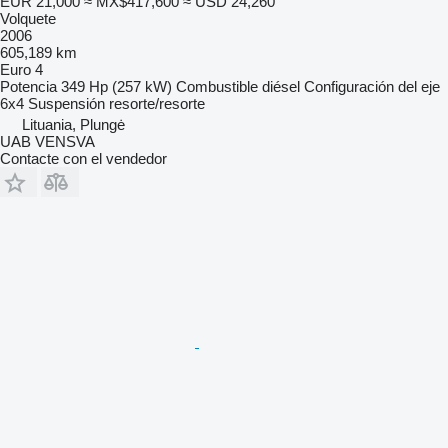
EUR 21,000
≈ MX$417,600
≈ USD 24,260
Volquete
2006
605,189 km
Euro 4
Potencia
349 Hp (257 kW)
Combustible
diésel
Configuración del eje
6x4
Suspensión
resorte/resorte
Lituania, Plungė
UAB VENSVA
Contacte con el vendedor