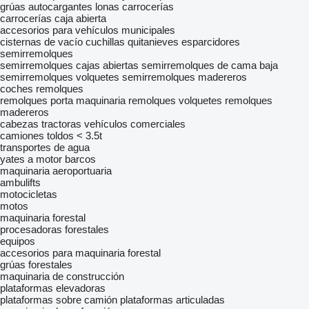
grúas autocargantes
lonas
carrocerías
carrocerías caja abierta
accesorios para vehículos municipales
cisternas de vacío
cuchillas quitanieves
esparcidores
semirremolques
semirremolques cajas abiertas
semirremolques de cama baja
semirremolques volquetes
semirremolques madereros
coches
remolques
remolques porta maquinaria
remolques volquetes
remolques
madereros
cabezas tractoras
vehículos comerciales
camiones toldos < 3.5t
transportes de agua
yates a motor
barcos
maquinaria aeroportuaria
ambulifts
motocicletas
motos
maquinaria forestal
procesadoras forestales
equipos
accesorios para maquinaria forestal
grúas forestales
maquinaria de construcción
plataformas elevadoras
plataformas sobre camión
plataformas articuladas