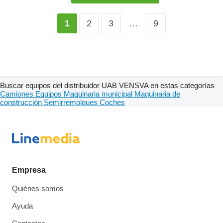
2
3
…
9
1
Buscar equipos del distribuidor UAB VENSVA en estas categorías
Camiones
Equipos
Maquinaria municipal
Maquinaria de
construcción
Semirremolques
Coches
Empresa
Quiénes somos
Ayuda