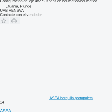
Configuración del eje
4x2
Suspensión
neumática/neumática
Lituania, Plungė
UAB VENSVA
Contacte con el vendedor
ASEA horquilla portapalets
14
ASEA