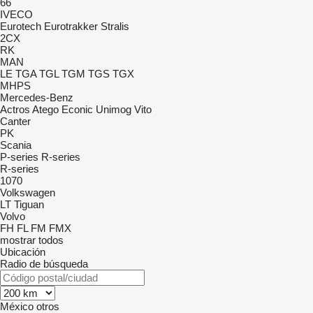
66
IVECO
Eurotech
Eurotrakker
Stralis
2CX
RK
MAN
LE
TGA
TGL
TGM
TGS
TGX
MHPS
Mercedes-Benz
Actros
Atego
Econic
Unimog
Vito
Canter
PK
Scania
P-series
R-series
R-series
1070
Volkswagen
LT
Tiguan
Volvo
FH
FL
FM
FMX
mostrar todos
Ubicación
Radio de búsqueda
México
otros