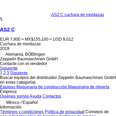
AS2 C cuchara de mordazas
5
AS2 C
EUR 7,800
≈ MX$155,100
≈ USD 9,012
Cuchara de mordazas
2019
Alemania, BÖBlingen
Zeppelin Baumaschinen GmbH
Contacte con el vendedor
Siguiente
1
2
3
Siguiente
Buscar equipos del distribuidor Zeppelin Baumaschinen GmbH
en estas categorías
Equipos
Maquinaria de construcción
Maquinaria de minería
Empresa
Quiénes somos
Ayuda
Contactos
México / Español
Información
Términos y condiciones
Política de privacidad
Consejos de