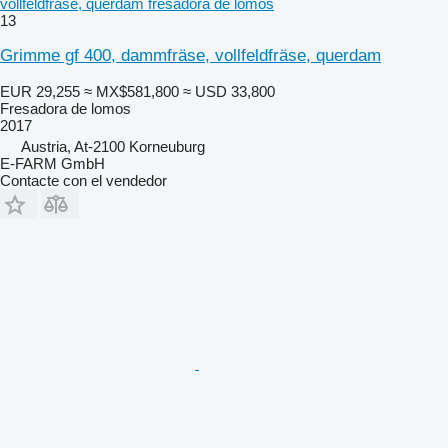
vollfeldfräse, querdam fresadora de lomos
13
Grimme gf 400, dammfräse, vollfeldfräse, querdam
EUR 29,255
≈ MX$581,800
≈ USD 33,800
Fresadora de lomos
2017
Austria, At-2100 Korneuburg
E-FARM GmbH
Contacte con el vendedor