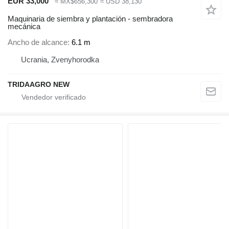
EUR 33,000
≈ MX$656,300
≈ USD 38,130
Maquinaria de siembra y plantación - sembradora
mecánica
Ancho de alcance
6.1 m
Ucrania, Zvenyhorodka
TRIDAAGRO NEW