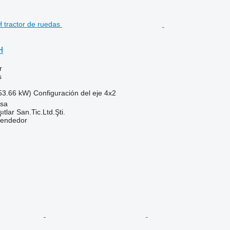
H
r
s
53.66 kW)
Configuración del eje
4x2
isa
ıtlar San.Tic.Ltd.Şti.
vendedor