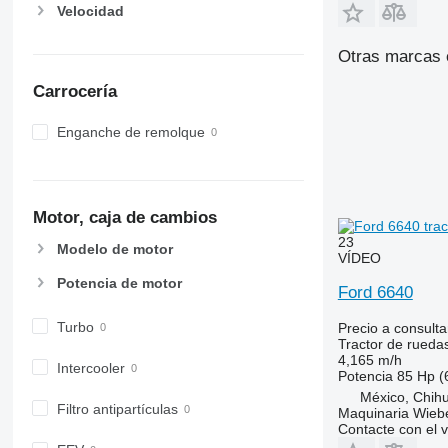
Velocidad
6215
7726
6220
8220
Otras marcas 
6230
8240
6250
8250
Carrocería
6300
8650
Enganche de remolque
6310
8660
6320
8670
6330
8690
6410
8727
Motor, caja de cambios
6430 Premium
8732
23
Modelo de motor
6510
8737
VÍDEO
6520
8740
Potencia de motor
Ford 6640
6530
Turbo
Precio a consulta
6600
Tractor de rueda
6610
4,165 m/h
Intercooler
Potencia
85 Hp (
6620
México, Chih
6630
Filtro antipartículas
Maquinaria Wieb
6800
Contacte con el 