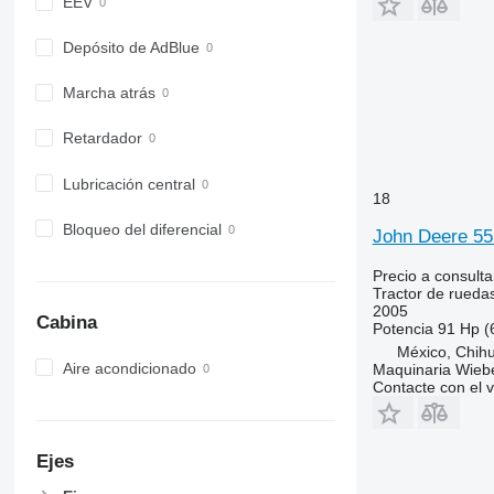
6810
EEV
6820
Depósito de AdBlue
6830
6900
Marcha atrás
6910
6920
Retardador
6930
Lubricación central
7200
18
7215 R
Bloqueo del diferencial
John Deere 55
7230 R
7250
Precio a consulta
7260 R
Tractor de rueda
2005
7270 R
Cabina
Potencia
91 Hp (
7280 R
México, Chih
Aire acondicionado
Maquinaria Wieb
7290 R
Contacte con el 
7310 R
7430
7600
Ejes
7700