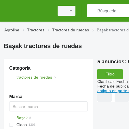
Agroline
Tractores
Tractores de ruedas
Başak tractores 
Başak tractores de ruedas
5 anuncios:
Categoría
Filtro
tractores de ruedas
Clasificar
:
Fecha 
Fecha de publica
antiguo en parte 
Marca
Başak
TTR
584
Claas
704
2505
CK
310
MT
CFG