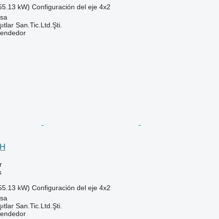
55.13 kW)
Configuración del eje
4x2
isa
ıtlar San.Tic.Ltd.Şti.
vendedor
SH
r
s
55.13 kW)
Configuración del eje
4x2
isa
ıtlar San.Tic.Ltd.Şti.
vendedor