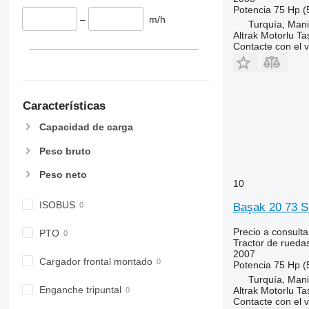
6110 R
6490
Potencia
75 Hp (
–
m/h
6115
6495
Turquía, Man
Altrak Motorlu Taş
6120
6499
Contacte con el 
6125 M
6713
6125 R
6715
6130
6716
Características
6135
7475
6140
7480
Capacidad de carga
6145
7616
Peso bruto
6150 M
7618
6150 R
7619
Peso neto
10
6155
7620
ISOBUS
6170
7624
Başak 20 73 
6175
7716
Precio a consulta
PTO
6190
7718
Tractor de rueda
2007
6195 M
7719
Cargador frontal montado
Potencia
75 Hp (
6195 R
7720
Turquía, Man
6200
7722
Enganche tripuntal
Altrak Motorlu Taş
Contacte con el 
6210
7724