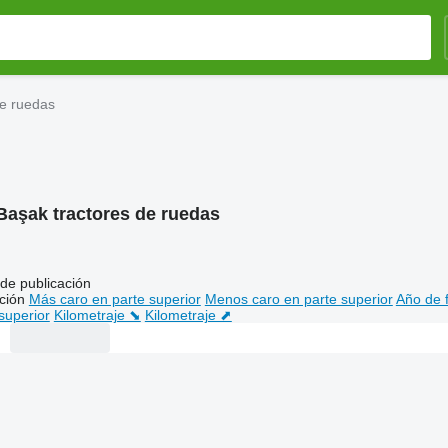
de ruedas
Başak tractores de ruedas
de publicación
ción
Más caro en parte superior
Menos caro en parte superior
Año de f
superior
Kilometraje ⬊
Kilometraje ⬈