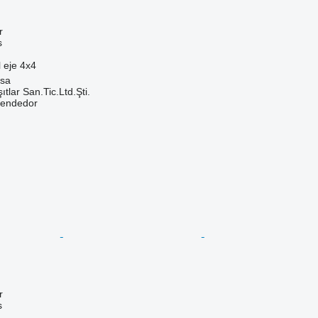
r
s
 eje
4x4
isa
ıtlar San.Tic.Ltd.Şti.
vendedor
r
s