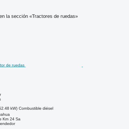
en la sección «Tractores de ruedas»
r
s
62.48 kW)
Combustible
diésel
uahua
e Km 24 Sa
vendedor