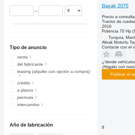
International
3040
375
TVT
Başak 2075
–
JX
3045 R
390
Precio a consulta
Luxxum
3046 R
399
Tractor de rueda
2016
MX
3050
550
Potencia
75 Hp (
MXM
3140
575
Turquía, Man
MXU
3320
590
Altrak Motorlu Taş
Contacte con el 
Tipo de anuncio
Magnum
3340
675
Maxxum
3350
690
venta
¿Vende vehículo
Optum
3640
698
del fabricante
¡Hagalo con noso
Puma
3720
3060
leasing (alquiler con opción a compra)
Publicar el a
Quadtrac
4052 R
3080
crédito
Quantum
4066
3085
a plazos
STX
4430
3640
permuta
Steiger
4520
4235
intercambio
Vestrum
4650
4345
5050 E
4708
5055 E
5435
Año de fabricación
8
5058 E
5445