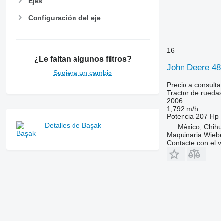
Ejes
7710
7720
Configuración del eje
7730
7800
16
7810
¿Le faltan algunos filtros?
7820
John Deere 48
Sugiera un cambio
7830
Precio a consulta
7920
Tractor de rueda
7930
2006
1,792 m/h
8100
Potencia
207 Hp 
8200
Detalles de Başak
México, Chih
Maquinaria Wieb
8220
Contacte con el 
8230
8260 R
8270 R
8285 R
8295
8300
8310