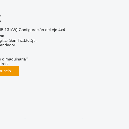
r
s
55.13 kW)
Configuración del eje
4x4
isa
ıtlar San.Tic.Ltd.Şti.
vendedor
s o maquinaria?
tros!
nuncio