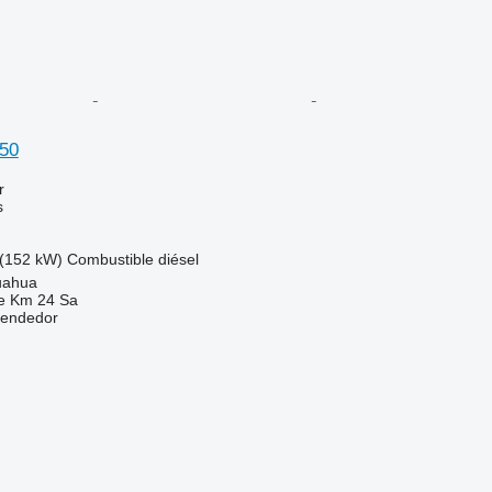
50
r
s
(152 kW)
Combustible
diésel
uahua
e Km 24 Sa
vendedor