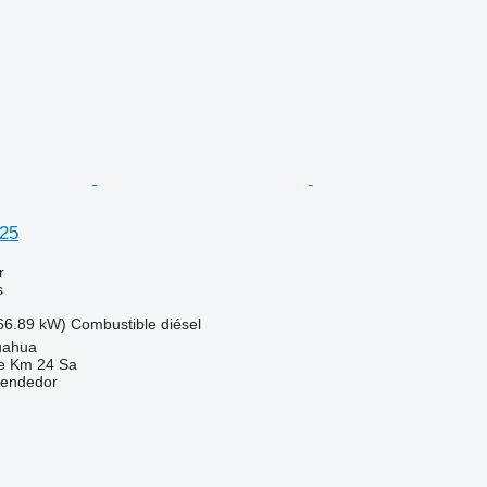
25
r
s
66.89 kW)
Combustible
diésel
uahua
e Km 24 Sa
vendedor