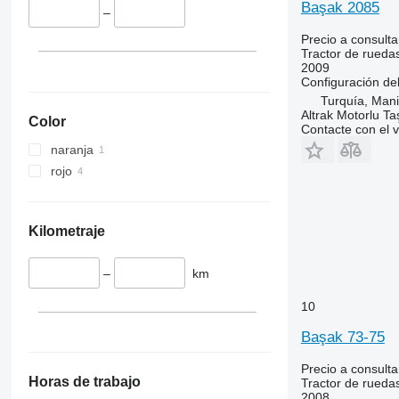
5067 E
5455
Başak 2085
–
5070 M
5460
Precio a consulta
5075
5465
Tractor de rueda
5080
5611
2009
Configuración del
5085 M
5710
Turquía, Man
5090
5711
Altrak Motorlu Taş
Color
Contacte con el 
5100
5713
naranja
5105 GN
6140
rojo
5115
6180
5210
6190
5615
6260
Kilometraje
5620
6270
5720
6290
–
km
5820
6455
6090
6460
10
6100
6465
Başak 73-75
6105
6475
6110 B
6480
Precio a consulta
Horas de trabajo
Tractor de rueda
6110 M
6485
2008