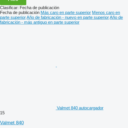
Clasificar
:
Fecha de publicación
Fecha de publicación
Más caro en parte superior
Menos caro en
parte superior
Año de fabricación - nuevo en parte superior
Año de
fabricación - más antiguo en parte superior
Valmet 840 autocargador
15
Valmet 840