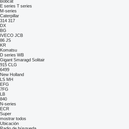
Bobcat
E series
T series
M-series
Caterpillar
314
317
DX
BG
IVECO
JCB
86
JS
KR
Komatsu
D series
WB
Gigant
Smaragd
Solitair
915
CLG
6499
New Holland
LS
MH
EFG
7FG
LB
840
N-series
ECR
Super
mostrar todos
Ubicación
Radio de búsqueda