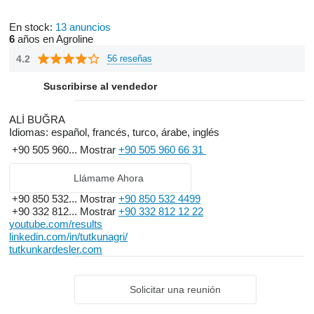
Our Vision:
En stock:
13 anuncios
To be a pioneering company attentive to its performance in the
6
años en Agroline
agricultural sector and respects the environment and life values.
4.2
56 reseñas
Suscribirse al vendedor
ALİ BUĞRA
Idiomas:
español, francés, turco, árabe, inglés
+90 505 960...
Mostrar
+90 505 960 66 31
Llámame Ahora
+90 850 532...
Mostrar
+90 850 532 4499
+90 332 812...
Mostrar
+90 332 812 12 22
youtube.com/results
linkedin.com/in/tutkunagri/
tutkunkardesler.com
Solicitar una reunión