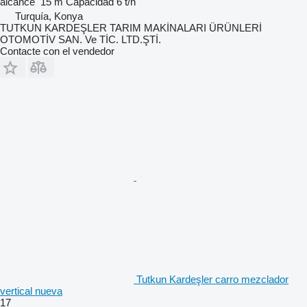
alcance
15 m
Capacidad
6 t/h
Turquía, Konya
TUTKUN KARDEŞLER TARIM MAKİNALARI ÜRÜNLERİ
OTOMOTİV SAN. Ve TİC. LTD.ŞTİ.
Contacte con el vendedor
Tutkun Kardeşler carro mezclador
vertical nueva
17