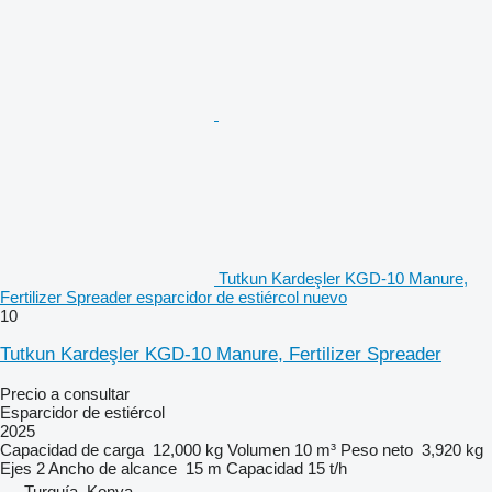
Tutkun Kardeşler KGD-10 Manure,
Fertilizer Spreader esparcidor de estiércol nuevo
10
Tutkun Kardeşler KGD-10 Manure, Fertilizer Spreader
Precio a consultar
Esparcidor de estiércol
2025
Capacidad de carga
12,000 kg
Volumen
10 m³
Peso neto
3,920 kg
Ejes
2
Ancho de alcance
15 m
Capacidad
15 t/h
Turquía, Konya