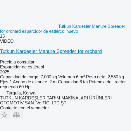
Tutkun Kardeşler Manure Spreader
for orchard esparcidor de estiércol nuevo
15
VÍDEO
Tutkun Kardeşler Manure Spreader for orchard
Precio a consultar
Esparcidor de estiércol
2025
Capacidad de carga
7,000 kg
Volumen
6 m³
Peso neto
2,550 kg
Ejes
1
Ancho de alcance
2 m
Capacidad
6 t/h
Potencia del tractor
requerida
60 Hp
Turquía, Konya
TUTKUN KARDEŞLER TARIM MAKİNALARI ÜRÜNLERİ
OTOMOTİV SAN. Ve TİC. LTD.ŞTİ.
Contacte con el vendedor