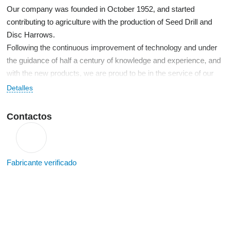
Our company was founded in October 1952, and started
contributing to agriculture with the production of Seed Drill and
Disc Harrows.
Following the continuous improvement of technology and under
the guidance of half a century of knowledge and experience, and
with the new products, we are proud to be in the service of our
farmers and manufacturers.
Detalles
We are proud to manufacture our range which consists of the
KAPLAN Series Stone Collecting Machine, Beach Cleaning
Contactos
Machine, , Trenching Machine, Feed Mixing Machine, Solid
Fertilizer Spreader Machine and we acquired an indispensable
part in the installation of drip irrigation systems.
Fabricante verificado
In order to meet the demands of our esteemed customers as
soon as possible, we realize our production in our plant located in
AKŞEHİR Organized Industrial Zone with an open area of 30.000
m² and 4.000 m² closed area, equipped with high technology.