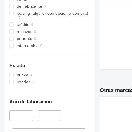
6175
del fabricante
6190
leasing (alquiler con opción a compra)
6195 R
crédito
6200
a plazos
6210
permuta
6215
intercambio
6220
6230
6300
Estado
6310
nuevo
6320
usados
6330
Otras marcas
6400
6410
Año de fabricación
6506
6510
–
6530
6600