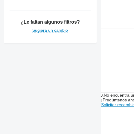
6610
6620
6630
¿Le faltan algunos filtros?
6800
6810
Sugiera un cambio
6820
6830
6900
6910
6920
6930
7000
7200
7430
¿No encuentra u
¡Pregúntenos ah
7600
Solicitar recambi
7610
7700
7710
7800