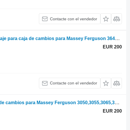
Contacte con el vendedor
Massey Ferguson 3617272M1 engranaje para caja de cambios para Massey Ferguson 3645,3635,3655,3670,3690,8150,8110,8120,8130,8140,8160 tractor de ruedas
EUR 200
Contacte con el vendedor
Z-38 3713599M3 engranaje para caja de cambios para Massey Ferguson 3050,3055,3065,3070,3075,3080,3090,3095,3115,3120,3125,6110,6120,6130,6140,6150,6160,6170,6180,6190 tractor de ruedas
EUR 200