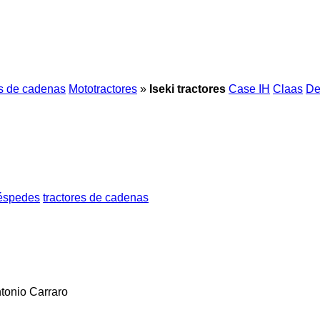
es de cadenas
Mototractores
»
Iseki tractores
Case IH
Claas
De
céspedes
tractores de cadenas
tonio Carraro