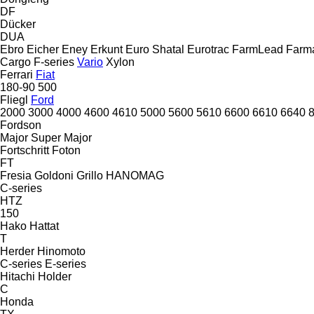
DF
Dücker
DUA
Ebro
Eicher
Eney
Erkunt
Euro Shatal
Eurotrac
FarmLead
Farma
Cargo
F-series
Vario
Xylon
Ferrari
Fiat
180-90
500
Fliegl
Ford
2000
3000
4000
4600
4610
5000
5600
5610
6600
6610
6640
Fordson
Major
Super Major
Fortschritt
Foton
FT
Fresia
Goldoni
Grillo
HANOMAG
C-series
HTZ
150
Hako
Hattat
T
Herder
Hinomoto
C-series
E-series
Hitachi
Holder
C
Honda