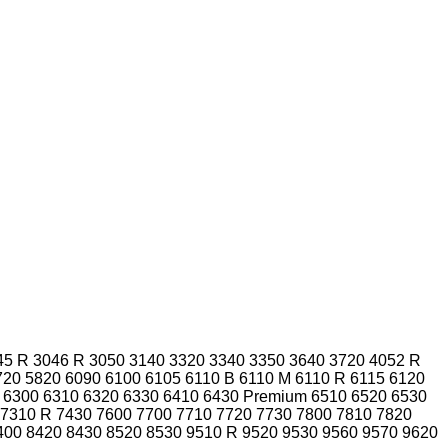
45 R
3046 R
3050
3140
3320
3340
3350
3640
3720
4052 R
720
5820
6090
6100
6105
6110 B
6110 M
6110 R
6115
6120
6300
6310
6320
6330
6410
6430 Premium
6510
6520
6530
7310 R
7430
7600
7700
7710
7720
7730
7800
7810
7820
400
8420
8430
8520
8530
9510 R
9520
9530
9560
9570
9620