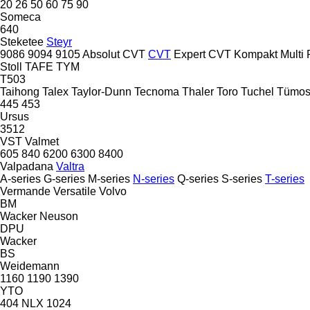
20
26
50
60
75
90
Someca
640
Steketee
Steyr
9086
9094
9105
Absolut CVT
CVT
Expert CVT
Kompakt
Multi
Stoll
TAFE
TYM
T503
Taihong
Talex
Taylor-Dunn
Tecnoma
Thaler
Toro
Tuchel
Tümos
445
453
Ursus
3512
VST
Valmet
605
840
6200
6300
8400
Valpadana
Valtra
A-series
G-series
M-series
N-series
Q-series
S-series
T-series
Vermande
Versatile
Volvo
BM
Wacker Neuson
DPU
Wacker
BS
Weidemann
1160
1190
1390
YTO
404
NLX 1024